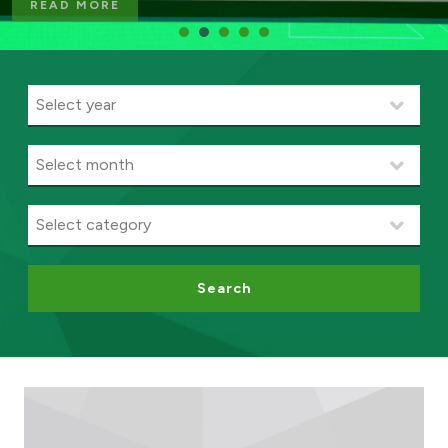
READ MORE
Ways to bank
Tools & Services
After Sales Services
Contact us
Branch & ATM locator
Search
Germany
Malaysia