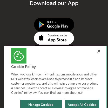
Download our App
Cookie Policy
When you use kfh.com, kfhonline.com, mobile apps and other
KFH websites, cookies are used to personalize and improve
customer experience, and this will help us improve our product
COPYRIGHT © 2026 KUWAIT FINANCE HOUSE. ALL
& services. Select "Accept all Cookies" to agree or "Manage
Cookies" to review. You can find out more about our
RIGHTS RESERVED
Manage Cookies
Accept All Cookies
Terms & Condition
Cookies
Privacy Policy