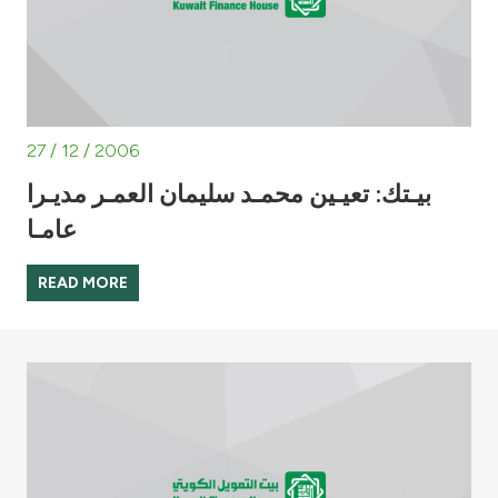
27 / 12 / 2006
بيـتك: تعيـين محمـد سليمان العمـر مديـرا
عامـا
READ MORE