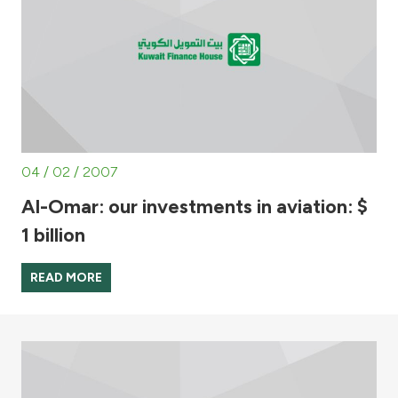
Turkey
Egypt
UK
Kingdom of Bahrain
04 / 02 / 2007
Al-Omar: our investments in aviation: $
1 billion
READ MORE