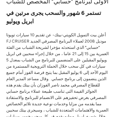
الأولى لبرنامج "حسابي" المخصص للشباب
Ways to bank
تستمر 6 شهور والسحب يجرى مرتين في
ابريل ويوليو
Tools & Services
أعلن بيت التمويل الكويتي-بيتك- عن تقديم 10 سيارات تويوتا
After Sales Services
FJ CRUISER موديل 2008 لعملاء البرنامج المصرفي الجديد
"حسابي" الذي استحدثه مؤخرا لشريحة الشباب من الفئة
العمرية بين 15 إلى 21 عاما ، من خلال إجراء سحبين في ابريل
ويوليو المقبلين على المنضمين للبرنامج من الشباب بمعدل 5
Contact us
سيارات في كل سحب خلال الحملة الترويجية المستمرة من
اليوم الأحد إلى 6 يوليو المقبل بما يتيح فرصة الفوز أمام جميع
Branch & ATM locator
الذين ينضمون إلى برنامج حسابي . وقال مساعد المدير العام
للقطاع المصرفي محمد ناصر الفوزان بأن بيتك يقدم هذه
Germany
الجوائز القيمة التى تناسب طبيعة عملاء برنامج حسابي
المصرفي بغرض تحفيزهم على الانضمام للبرنامج والاستفادة
Malaysia
مما يقدمه من مزايا وخدمات نوعية جديدة تلائم الخصائص
العمرية والاهتمامات المتعددة للشباب ، وسيجرى بيتك سحبين
خلال شهري ابريل ويوليو يقدم في كل سحب خمس سيارات