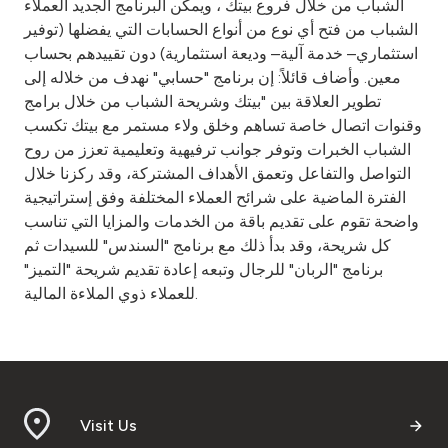
الشباب من خلال فروع بيتك ، ويمكن البرنامج الجديد العملاء
الشباب من فتح أي نوع من أنواع الحسابات التي يفضلها (توفير
استثماري– خدمة آلية– وديعة استثمارية) دون تقييدهم بحساب
معين. وأضاف قائلاً: إن برنامج "حسابي" نهدف من خلاله إلى
تطوير العلاقة بين "بيتك وشريحة الشباب من خلال برامج
وقنوات اتصال خاصة تساهم وخلق ولاء مستمر مع بيتك تكسب
الشباب الخبرات وتوفر جوانب ترفيهية وتعليمية تعزز من روح
التواصل والتفاعل وتعمق الأهداف المشتركة، وقد ركزنا خلال
الفترة الماضية على شرائح العملاء المختلفة وفق إستراتيجية
واضحة تقوم على تقديم باقة من الخدمات والمزايا التي تناسب
كل شريحة، وقد بدأ ذلك مع برنامج "السندس" للسيدات ثم
برنامج "الربان" للرجال وتبعه إعادة تقديم شريحة "التميز"
للعملاء ذوي الملاءة المالية.
Visit Us