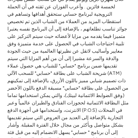
Turkey
لخمسة فائزين . وأعرب الفوزان عن ثقته في أن الحملة
الترويجية لبرنامج حسابي ستحقق أهدافها وتساهم في
Egypt
استقطاب المزيد من العملاء من الشباب الذين تم تخصيص
جوائز تناسب تطلعاتهم ، بالإضافة إلى أن البرنامج نفسه يعتبرا
UK
متميزا فيما يقدمه من مزايا لأعضائه حيث سيتم التركيز على
تلبية احتياجات الشباب في الحصول على خدمة متميزة وفق
معايير وأساليب لاتقل عن نظيرتها العالمية من حيث الجودة
Kingdom of Bahrain
والدقة والسرعة مشيرا إلى أن من أهم المزايا التي سيتم
تقديمها ضمن برنامج "حسابي" للشباب هي حصول عملاء
شريحة الشباب على بطاقة "حسابي" للسحب الآلي (ATM)
ذات تصميم شبابي مميز باللون الأزرق، بالإضافة إلى تمكينهم
من الحصول على بطاقة "حسابي" مسبقة الدفع باللون الأخضر
(وفق الضوابط الائتمانية لبيتك)، والتي يمكن استخدامها تماما
مثل البطاقة الائتمانية لحجوزات الفنادق والطيران عالمياً وعبر
الانترنت، واستخدامها في أجهزة الدفع (P.O.S) في المحلات
التجارية بالإضافة إلى العديد من العروض التي سيتم تقديمها
بشكل متواصل وبأكثر من مجال خلال الفترة المقبلة. وأشار
إلى أن برنامج " حسابي" يسهل الانضمام إليه من قبل فئة