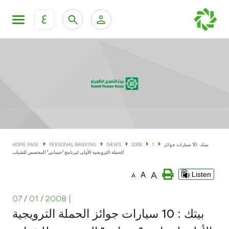
ع
Personal Banking
Private Banking & Wealth Man
KFH Online Personal Banking Services
KFH Online Corporate Banking Services
Accounts
KFH Online Trade Service
Cards
بيتك : 10 سيارات جوائز
1
2008
NEWS
PERSONAL BANKING
HOME PAGE
الحملة الترويجية الأولى لبرنامج "حسابي" المخصص للشباب
Banking Tiers
A
A
Listen
A
Financing
07 / 01 / 2008
|
بيتك : 10 سيارات جوائز الحملة الترويجية
Investment