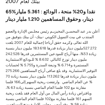
بيتك لعام 2007
Ways to bank
65%نقدا و20% منحة ، الودائع : 5.361 مليار
دينار، وحقوق المساهمين 1.210 مليار دينار
Tools & Services
أعلن بدر عبد المحسـن المخيزيـم رئيس مجلـس الإدارة والعضو
After Sales Services
المنتدب في بيت التمويل الكويتي -بيتك- أن بيتك بتوفيق من
الله تعالى وكرمه حقق أرباحا إجمالية للعام 2007 بلغت
527.272مليون دينار بزيادة قدرها 183.618 مليون دينار بنسبة
زيادة 53%، منها أرباح للمودعين المستثمرين قدرها 242.528
Contact us
مليون دينار توزع كالتالي: 8.632 % للـودائع الاستثمارية
المستمرة و6.714 % وديعة السدرة و5.755 % لحسابات
Branch & ATM locator
التوفير الاستثمارية. وقد بلغ صافى أرباح المساهمين 275.266
مليون دينار بزيادة قدرها 113.262 مليون دينار بنسبة زيادة 70
Germany
% عن العام الماضي . وارتفعت ربحية السهم إلى166 فلسا
مقارنة مع 102 فلسا العام الماضي بنسبة زيادة 63 %،
Malaysia
وبافتراض زيادة رأس المال من أول العام فقد بلغت ربحية
السهم 161 فلسا مقارنة مع102 فلسا العام الماضي بنسبة
زيادة 58 % . وقد أوصى مجلس الإدارة بمنح المساهمين