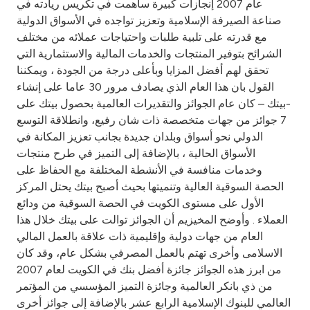
عام 2007 إنجازات كبيرة ساهمت في تكريس ريادته في
صناعة الصيرفة الإسلامية وتعزيز تواجده في الأسواق الدولية
مع قدرته على تلبية طلبات واحتياجات عملائه من مختلف
الشرائح بتوفير المنتجات والخدمات المالية والاستثمارية التي
تحقق لهم أفضل المزايا وبأعلى درجة من الجودة ، ويمكننا
القول بان هذا العام الذي يصادف مرور 30 عاما على إنشاء
-بيتك – كان عام الجوائز والتقديرات العالمية بحصول بيتك على
7 جوائز من جهات متخصصة ذات شان رفيع، وانطلاقة التوسع
الدولي نحو أسواق وبلدان جديدة بجانب تعزيز المكانة في
الأسواق الحالية ، بالإضافة إلى التميز في طرح منتجات
وخدمات منافسة في الأنشطة المختلفة مع الحفاظ على
الحصة السوقية العالية وتنميتها بحيث أصبح بيتك يحتل المركز
الأول على مستوى الكويت في الحصة السوقية من ودائع
العملاء . وأوضح المخيزيم أن الجوائز توالت على بيتك خلال هذا
العام من جهات دولية وإقليمية ذات علاقة بالعمل المالي
الاسلامى وأخرى تهتم بالعمل المصرفي بشكل عام، وقد كان
من ابرز هذه الجوائز جائزة أفضل بنك في الكويت لعام 2007
من ذي بانكر العالمية وجائزة التميز المؤسسي من المؤتمر
العالمي للبنوك الإسلامية الرابع عشر بالإضافة إلى جوائز أخرى