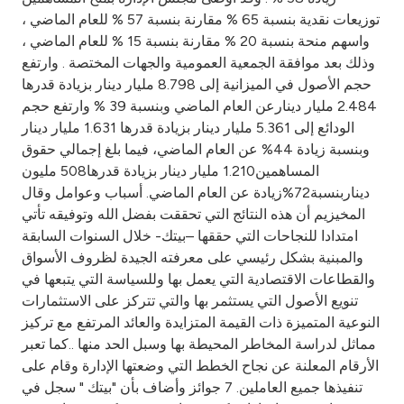
Turkey
توزيعات نقدية بنسبة 65 % مقارنة بنسبة 57 % للعام الماضي ،
واسهم منحة بنسبة 20 % مقارنة بنسبة 15 % للعام الماضي ،
Egypt
وذلك بعد موافقة الجمعية العمومية والجهات المختصة . وارتفع
حجم الأصول في الميزانية إلى 8.798 مليار دينار بزيادة قدرها
UK
2.484 مليار دينارعن العام الماضي وبنسبة 39 % وارتفع حجم
الودائع إلى 5.361 مليار دينار بزيادة قدرها 1.631 مليار دينار
وبنسبة زيادة 44% عن العام الماضي، فيما بلغ إجمالي حقوق
Kingdom of Bahrain
المساهمين1.210 مليار دينار بزيادة قدرها508 مليون
ديناربنسبة72%زيادة عن العام الماضي. أسباب وعوامل وقال
المخيزيم أن هذه النتائج التي تحققت بفضل الله وتوفيقه تأتي
امتدادا للنجاحات التي حققها –بيتك- خلال السنوات السابقة
والمبنية بشكل رئيسي على معرفته الجيدة لظروف الأسواق
والقطاعات الاقتصادية التي يعمل بها وللسياسة التي يتبعها في
تنويع الأصول التي يستثمر بها والتي تتركز على الاستثمارات
النوعية المتميزة ذات القيمة المتزايدة والعائد المرتفع مع تركيز
مماثل لدراسة المخاطر المحيطة بها وسبل الحد منها ..كما تعبر
الأرقام المعلنة عن نجاح الخطط التي وضعتها الإدارة وقام على
تنفيذها جميع العاملين. 7 جوائز وأضاف بأن "بيتك " سجل في