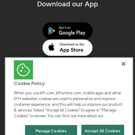
Download our App
Cookie Policy
When you use kfh.com, kfhonline.com, mobile apps and other
KFH websites, cookies are used to personalize and improve
customer experience, and this will help us improve our product
COPYRIGHT © 2026 KUWAIT FINANCE HOUSE. ALL
& services. Select "Accept all Cookies" to agree or "Manage
Cookies" to review. You can find out more about our
RIGHTS RESERVED
Manage Cookies
Accept All Cookies
Terms & Condition
Cookies
Privacy Policy