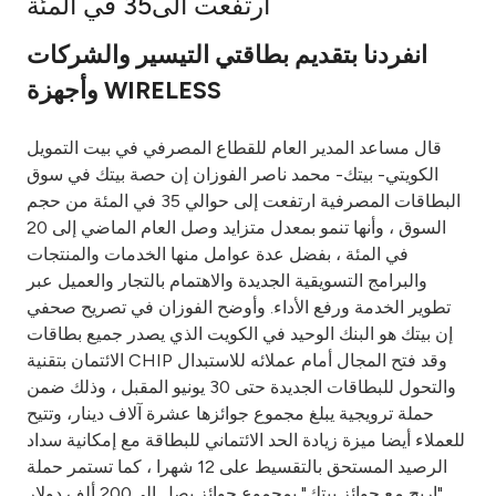
ارتفعت الى35 في المئة
Ways to bank
انفردنا بتقديم بطاقتي التيسير والشركات
وأجهزة WIRELESS
Tools & Services
قال مساعد المدير العام للقطاع المصرفي في بيت التمويل
After Sales Services
الكويتي- بيتك- محمد ناصر الفوزان إن حصة بيتك في سوق
البطاقات المصرفية ارتفعت إلى حوالي 35 في المئة من حجم
السوق ، وأنها تنمو بمعدل متزايد وصل العام الماضي إلى 20
في المئة ، بفضل عدة عوامل منها الخدمات والمنتجات
Contact us
والبرامج التسويقية الجديدة والاهتمام بالتجار والعميل عبر
تطوير الخدمة ورفع الأداء. وأوضح الفوزان في تصريح صحفي
Branch & ATM locator
إن بيتك هو البنك الوحيد في الكويت الذي يصدر جميع بطاقات
الائتمان بتقنية CHIP وقد فتح المجال أمام عملائه للاستبدال
Germany
والتحول للبطاقات الجديدة حتى 30 يونيو المقبل ، وذلك ضمن
حملة ترويجية يبلغ مجموع جوائزها عشرة آلاف دينار، وتتيح
Malaysia
للعملاء أيضا ميزة زيادة الحد الائتماني للبطاقة مع إمكانية سداد
الرصيد المستحق بالتقسيط على 12 شهرا ، كما تستمر حملة
"اربح مع جوائز بيتك" بمجموع جوائز يصل الى200 ألف دولار