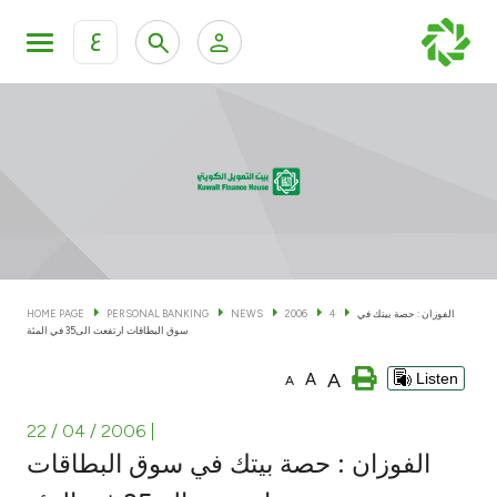
ع
Personal Banking
Private Banking & Wealth Man
KFH Online Personal Banking Services
KFH Online Corporate Banking Services
Accounts
KFH Online Trade Service
Cards
الفوزان : حصة بيتك في
4
2006
NEWS
PERSONAL BANKING
HOME PAGE
سوق البطاقات ارتفعت الى35 في المئة
Banking Tiers
A
A
Listen
A
Financing
22 / 04 / 2006
|
الفوزان : حصة بيتك في سوق البطاقات
Investment