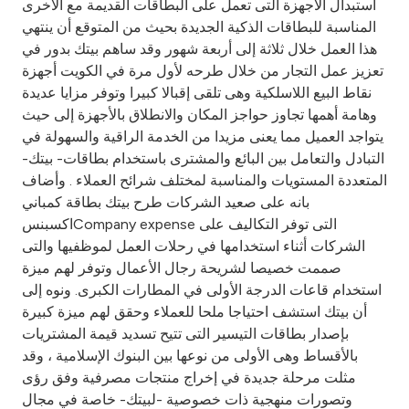
استبدال الأجهزة التى تعمل على البطاقات القديمة مع الأخرى
المناسبة للبطاقات الذكية الجديدة بحيث من المتوقع أن ينتهي
هذا العمل خلال ثلاثة إلى أربعة شهور وقد ساهم بيتك بدور في
تعزيز عمل التجار من خلال طرحه لأول مرة في الكويت أجهزة
نقاط البيع اللاسلكية وهى تلقى إقبالا كبيرا وتوفر مزايا عديدة
وهامة أهمها تجاوز حواجز المكان والانطلاق بالأجهزة إلى حيث
يتواجد العميل مما يعنى مزيدا من الخدمة الراقية والسهولة في
التبادل والتعامل بين البائع والمشترى باستخدام بطاقات- بيتك-
المتعددة المستويات والمناسبة لمختلف شرائح العملاء . وأضاف
بانه على صعيد الشركات طرح بيتك بطاقة كمباني
اكسبنسCompany expense التى توفر التكاليف على
الشركات أثناء استخدامها في رحلات العمل لموظفيها والتى
صممت خصيصا لشريحة رجال الأعمال وتوفر لهم ميزة
استخدام قاعات الدرجة الأولى في المطارات الكبرى. ونوه إلى
أن بيتك استشف احتياجا ملحا للعملاء وحقق لهم ميزة كبيرة
بإصدار بطاقات التيسير التى تتيح تسديد قيمة المشتريات
بالأقساط وهى الأولى من نوعها بين البنوك الإسلامية ، وقد
مثلت مرحلة جديدة في إخراج منتجات مصرفية وفق رؤى
وتصورات منهجية ذات خصوصية -لبيتك- خاصة في مجال