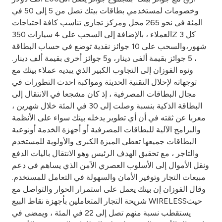
Turkey
وخصومات لمستخدمي بطاقات بيتك تصل من 5 إلى 50 في
المئة في نحو 265 محل ومركز تجارى تناسب كافة احتياجات
Egypt
العملاء ، بالإضافة إلى السحب على 4 سيارات 350Z كل 3
شهور،والسحب على 10 جوائز نقدية توضع في حساب البطاقة
UK
، 5 جوائز بقيمة ألفى دينار، و5 جوائز أخرى بقيمة ألف دينار.
ونوه الفوزان إلى التجاوب الكبير الذي يبديه عملاء بيتك مع
توجهاته لإحلال التقنية الحديثة ومواكبة احدث التطورات في
Kingdom of Bahrain
مجال البطاقات المصرفية ، إذ كان مشجعا في الانتقال إلى
البطاقة الذكية بنسبة وصلت إلى 30 في المئة خلال شهرين ،
معربا عن ثقته في أن أي تطوير يدخله بيتك سواء على الأنظمة
والبرامج الآلية للبطاقات المصرفية أو أجهزة الخدمة أونوعية
البطاقات جميعها تعطى الميزة الكبرى والأولوية للمستخدم
والتاجر ، مع تحقيق الهدف الرئيس وهو الانتقال باليات الدفع
ونقل الأموال إلى الأسلوب العصري الآمن الذي يساهم في دعم
مبيعات التجار وتوفير الأمان والسهولة في التعامل للمستخدم.
وقال الفوزان إن بيتك يعمل على استمرار الحوار والتواصل مع
شريحة التجار المتعاملين بأجهزة نقاط البيع WIRELESSحيث
يستقطب نسبة منهم تصل إلى 22 في المئة ، ويمضى في