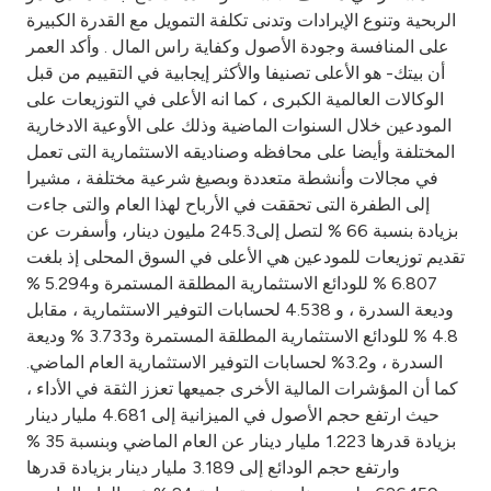
Turkey
الربحية وتنوع الإيرادات وتدنى تكلفة التمويل مع القدرة الكبيرة
على المنافسة وجودة الأصول وكفاية راس المال . وأكد العمر
Egypt
أن بيتك- هو الأعلى تصنيفا والأكثر إيجابية في التقييم من قبل
الوكالات العالمية الكبرى ، كما انه الأعلى في التوزيعات على
المودعين خلال السنوات الماضية وذلك على الأوعية الادخارية
UK
المختلفة وأيضا على محافظه وصناديقه الاستثمارية التى تعمل
في مجالات وأنشطة متعددة وبصيغ شرعية مختلفة ، مشيرا
Kingdom of Bahrain
إلى الطفرة التى تحققت في الأرباح لهذا العام والتى جاءت
بزيادة بنسبة 66 % لتصل إلى245.3 مليون دينار، وأسفرت عن
تقديم توزيعات للمودعين هي الأعلى في السوق المحلى إذ بلغت
6.807 % للودائع الاستثمارية المطلقة المستمرة و5.294 %
وديعة السدرة ، و 4.538 لحسابات التوفير الاستثمارية ، مقابل
4.8 % للودائع الاستثمارية المطلقة المستمرة و3.733 % وديعة
السدرة ، و3.2% لحسابات التوفير الاستثمارية العام الماضي.
كما أن المؤشرات المالية الأخرى جميعها تعزز الثقة في الأداء ،
حيث ارتفع حجم الأصول في الميزانية إلى 4.681 مليار دينار
بزيادة قدرها 1.223 مليار دينار عن العام الماضي وبنسبة 35 %
وارتفع حجم الودائع إلى 3.189 مليار دينار بزيادة قدرها