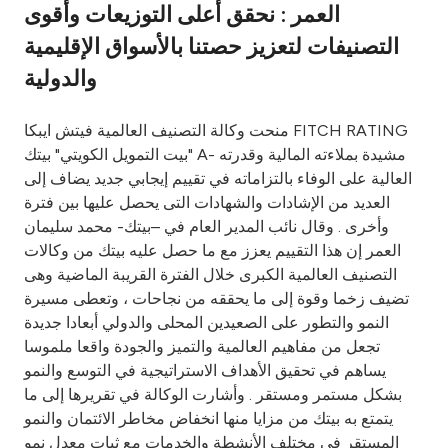
العمر : نحقق أعلى التوزيعات وأقوى
Ways to bank
التصنيفات لتعزيز حصتنا بالأسواق الإقليمية
والدولية
Tools & Services
منحت وكالة التصنيف العالمية فيتش ايبكا FITCH RATING
After Sales Services
بيت التمويل الكويتي" بيتك" A- مشيدة بملاءته المالية وقدرته
العالية على الوفاء بالتزاماته في تقييم إيجابي جديد يضاف إلى
العديد من الإشادات والشهادات التى يحصل عليها بين فترة
وأخرى . وقال نائب المدير العام في –بيتك- محمد سليمان
Contact us
العمر إن هذا التقييم يعزز مع ما حصل عليه بيتك من وكالات
التصنيف العالمية الكبرى خلال الفترة القريبة الماضية وهى
Branch & ATM locator
تضيف زخما وقوة إلى ما يحققه من نجاحات ، وتعطى مسيرة
النمو والتطور على الصعيدين المحلى والدولي أبعادا جديدة
Germany
تجعل من مفاهيم العالمية والتميز والجودة واقعا ملموسا
يساهم في تحقيق الأهداف الاستراتيجية في التوسع والنمو
Malaysia
بشكل مستمر ومستقر . وأشارت الوكالة في تقريرها إلى ما
يتمتع به بيتك من مزايا منها انخفاض مخاطر الائتمان والنمو
المستقر في مختلف الأنشطة والخدمات مع ثبات معدل نمو