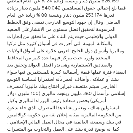
626.159 مليون دينار وبنسبة زيادة 24 % عن العام الماضي
فيما بلغ إجمالي حقوق المساهمين 540.042 مليون دينار بزيادة
قدرها 253.174 مليون دينار وبنسبة 88 % زيادة عن العام
الماضي. وقال إن جهود التوسع الخارجي تمضى وفق الخطط
المرسومة لتحقيق افضل مستوى من الانتشارعلى الصعيد
الدولي والإقليمي حيث يتم البناء على ما تحقق من إنجازات
والمكانة المهمة التى أحرزت في أسواق كثيرة مثل تركيا
وماليزيا وأسواق دول الخليج العربي علاوة على أسواق الولايات
المتحدة واوربا حيث يتركز فيهما عدد كبير من المحافظ
والصناديق الاستثمارية وهى تدر افضل العوائد وتحقق بعد
انقضاء فترة عملها قيمة رأسمالية كبيرة للمستثمرين فيها سواء
بيتك أو عملائه . وأضاف العمر بأنه استمرارا لسياسة التوسع
الخارجي سيتم منتصف فبراير افتتاح بيتك ماليزيا كمصرف
إسلامي برأسمال 380 مليون رينجت ماليزي (100 مليون دولار
أمريكي) بحضور سعادة رئيس الوزراء الماليزي وكبار
المسئولين هناك ، ويعتبر إنشاء هذا المصرف الذي جاء بدعوة
من الحكومة الماليزية بمثابة إعلان ثقة من حكومة كوالالمبور
في بيتك وسمعته العالمية في مجال العمل المالي الإسلامي ،
كما انه يوضح قدرة بيتك على العمل والتجاوب مع المتغيرات