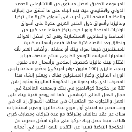
المرسومة لتحقيق افضل مستوى من الانتشارعلى الصعيد
الدولي والإقليمي حيث يتم البناء على ما تحقق من إنجازات
والمكانة المهمة التى أحرزت في أسواق كثيرة مثل تركيا
وماليزيا وأسواق دول الخليج العربي علاوة على أسواق
الولايات المتحدة واوربا حيث يتركز فيهما عدد كبير من
المحافظ والصناديق الاستثمارية وهى تدر افضل العوائد
وتحقق بعد انقضاء فترة عملها قيمة رأسمالية كبيرة
للمستثمرين فيها سواء بيتك أو عملائه . وأضاف العمر بأنه
استمرارا لسياسة التوسع الخارجي سيتم منتصف فبراير
افتتاح بيتك ماليزيا كمصرف إسلامي برأسمال 380 مليون
رينجت ماليزي (100 مليون دولار أمريكي) بحضور سعادة رئيس
الوزراء الماليزي وكبار المسئولين هناك ، ويعتبر إنشاء هذا
المصرف الذي جاء بدعوة من الحكومة الماليزية بمثابة إعلان
ثقة من حكومة كوالالمبور في بيتك وسمعته العالمية في
مجال العمل المالي الإسلامي ، كما انه يوضح قدرة بيتك على
العمل والتجاوب مع المتغيرات في مختلف الأسواق إذ انه في
وقت قصير تم افتتاح أول فروع بيتك ماليزيا وتعزيز استثماراته
هناك عبر عقد تحالفات وشراكة مع عدة شركات ومصارف كبرى
هناك ، فيما حصل بيتك-تركيا على جائزة افضل مصرف من
الحكومة التركية تعبيرا عن التقدير للنمو الكبير في أعماله