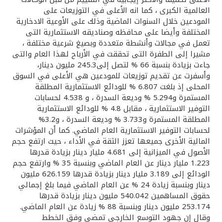
تركيا
العالمية الكبرى ، كما انه الأعلى في التوزيعات على
المودعين خلال السنوات الماضية وذلك على الأوعية الادخارية
مصر
المختلفة وأيضا على محافظه وصناديقه الاستثمارية التى
تعمل في مجالات وأنشطة متعددة وبصيغ شرعية مختلفة ،
مشيرا إلى الطفرة التى تحققت في الأرباح لهذا العام والتى
المملكة المتحدة
جاءت بزيادة بنسبة 66 % لتصل إلى245.3 مليون دينار،
وأسفرت عن تقديم توزيعات للمودعين هي الأعلى في السوق
مملكة البحرين
المحلى إذ بلغت 6.807 % للودائع الاستثمارية المطلقة
المستمرة و5.294 % وديعة السدرة ، و 4.538 لحسابات
التوفير الاستثمارية ، مقابل 4.8 % للودائع الاستثمارية
المطلقة المستمرة و3.733 % وديعة السدرة ، و3.2%
لحسابات التوفير الاستثمارية العام الماضي. كما أن المؤشرات
المالية الأخرى جميعها تعزز الثقة في الأداء ، حيث ارتفع حجم
الأصول في الميزانية إلى 4.681 مليار دينار بزيادة قدرها
1.223 مليار دينار عن العام الماضي وبنسبة 35 % وارتفع حجم
الودائع إلى 3.189 مليار دينار بزيادة قدرها 626.159 مليون
دينار وبنسبة زيادة 24 % عن العام الماضي فيما بلغ إجمالي
حقوق المساهمين 540.042 مليون دينار بزيادة قدرها
253.174 مليون دينار وبنسبة 88 % زيادة عن العام الماضي.
وقال إن جهود التوسع الخارجي تمضى وفق الخطط