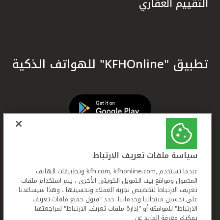
التقييم العقاري
تطبيق "KFHOnline" للهواتف الذكية
سياسة ملفات تعريف الارتباط
عندما تستخدم ,kfh.com, kfhonline.com وتطبيقات الهاتف
المحمول ومواقع بيت التمويل الكويتي الأخرى ، يتم استخدام ملفات
تعريف الارتباط لتخصيص تجربة العملاء وتحسينها ، وهذا سيساعدنا
على تحسين منتجاتنا وخدماتنا. حدد "قبول جميع ملفات تعريف
الارتباط" للموافقة أو "إدارة ملفات تعريف الارتباط" لمراجعتها.
يمكنك معرفة المزيد عن