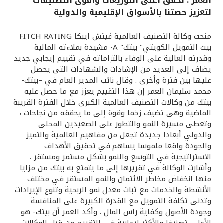
العمر : نحقق أعلى التوزيعات وأقوى التصنيفات
لتعزيز حصتنا بالأسواق الإقليمية والدولية
القنوات المصرفية
منحت وكالة التصنيف العالمية فيتش ايبكا FITCH RATING
أدوات وخدمات
بيت التمويل الكويتي" بيتك" A- مشيدة بملاءته المالية
وقدرته العالية على الوفاء بالتزاماته في تقييم إيجابي جديد
يضاف إلى العديد من الإشادات والشهادات التى يحصل
خدمات ما بعد البيع
عليها بين فترة وأخرى . وقال نائب المدير العام في –بيتك-
محمد سليمان العمر إن هذا التقييم يعزز مع ما حصل عليه
بيتك من وكالات التصنيف العالمية الكبرى خلال الفترة القريبة
الماضية وهى تضيف زخما وقوة إلى ما يحققه من نجاحات ،
اتصل بنا
وتعطى مسيرة النمو والتطور على الصعيدين المحلى
والدولي أبعادا جديدة تجعل من مفاهيم العالمية والتميز
مواقع الفروع وأجهزة الصرف الآلي
والجودة واقعا ملموسا يساهم في تحقيق الأهداف
الاستراتيجية في التوسع والنمو بشكل مستمر ومستقر .
ألمانيا
وأشارت الوكالة في تقريرها إلى ما يتمتع به بيتك من مزايا
منها انخفاض مخاطر الائتمان والنمو المستقر في مختلف
الأنشطة والخدمات مع ثبات معدل نمو الربحية وتنوع الإيرادات
ماليزيا
وتدنى تكلفة التمويل مع القدرة الكبيرة على المنافسة
وجودة الأصول وكفاية راس المال . وأكد العمر أن بيتك- هو
الأعلى تصنيفا والأكثر إيجابية في التقييم من قبل الوكالات