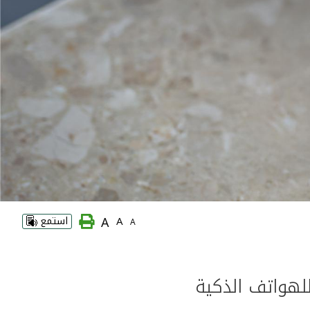
A
A
استمع
A
للهواتف الذكية