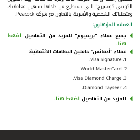
الكويتي كونسيرج" التي تستطيع من خلالها تسهيل معاملاتك
القنوات المصرفية
ومتطلباتك الشخصية والأسرية، بالتعاون مع شركة Peacock.
العملاء المؤهلون:
أدوات وخدمات
اضغط
جميع عملاء "بريميوم" للمزيد من التفاصيل
هنا
.
خدمات ما بعد البيع
عملاء "أدفانس" حاملين البطاقات الائتمانية:
Visa Signature.
World MasterCard.
اتصل بنا
Visa Diamond Charge.
Diamond Tayseer.
مواقع الفروع وأجهزة الصرف الآلي
اضغط هنا
للمزيد من التفاصيل
.
ألمانيا
ماليزيا