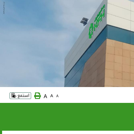
A
A
استمع
A