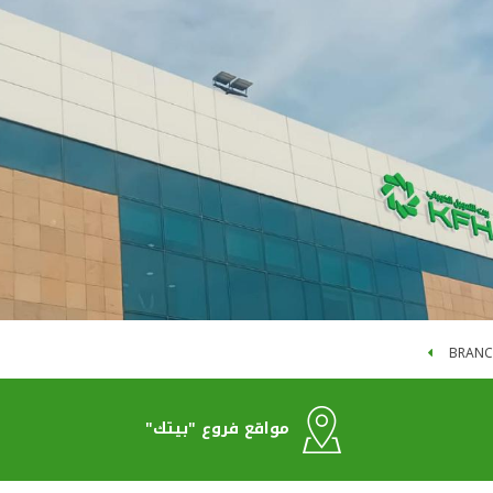
BRANC
مواقع فروع "بيتك"