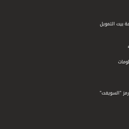
ة بيت التمويل
ومات
ورمز "السويفت"