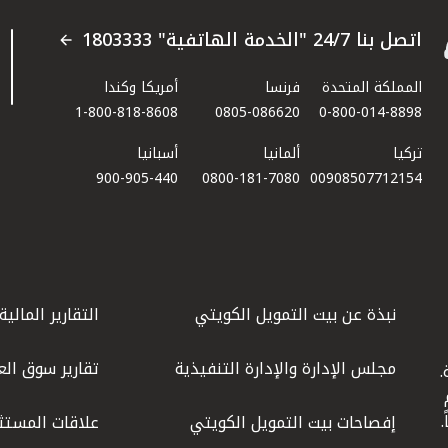
اتصل بنا 24/7 "الخدمة الهاتفية" 1803333
المملكة المتحدة
فرنسا
أمريكا وكندا
1-800-818-8608
0805-086620
0-800-014-8898
تركيا
ألمانيا
أسبانيا
900-905-440
0800-181-7080
00908507712154​
نبذة عن بيت التمويل الكويتي
التقارير المالية
مجلس الإدارة والإدارة التنفيذية
تقارير سوق الع
.
ليوم
إفصاحات بيت التمويل الكويتي
علاقات المستث