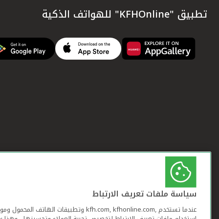
تطبيق "KFHOnline" للهواتف الذكية
سياسة ملفات تعريف الارتباط
عندما تستخدم ,kfh.com, kfhonline.com وتطبيقات ا
استخدام ملفات تعريف الارتباط لتخصيص تجربة العملاء وتحسينها ، وهذا س