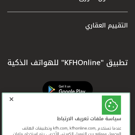
التقييم العقاري
تطبيق "KFHOnline" للهواتف الذكية
سياسة ملفات تعريف الارتباط
عندما تستخدم ,kfh.com, kfhonline.com وتطبيقات الهاتف
المحمول ومواقع بيت التمويل الكويتي الأخرى ، يتم استخدام ملفات