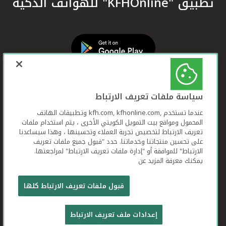
تطبيق "KFHOnline" للهواتف الذكية
سياسة ملفات تعريف الارتباط
عندما تستخدم ,kfh.com, kfhonline.com وتطبيقات الهاتف
المحمول ومواقع بيت التمويل الكويتي الأخرى ، يتم استخدام ملفات
تعريف الارتباط لتخصيص تجربة العملاء وتحسينها ، وهذا سيساعدنا
على تحسين منتجاتنا وخدماتنا. حدد "قبول جميع ملفات تعريف
الارتباط" للموافقة أو "إدارة ملفات تعريف الارتباط" لمراجعتها.
يمكنك معرفة المزيد عن
بيت التمويل الكويتي جميع الحقوق محفوظة © 2026
قبول ملفات تعريف الارتباط كلها
شروط وأحكام استخدام الموقع الإلكتروني
ملفات
إعدادات ملف تعريف الارتباط
تعريف الارتباط
بيان الخصوصية