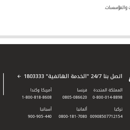
ت والمؤسسات.
اتصل بنا 24/7 "الخدمة الهاتفية" 1803333
المملكة المتحدة
فرنسا
أمريكا وكندا
1-800-818-8608
0805-086620
0-800-014-8898
تركيا
ألمانيا
أسبانيا
900-905-440
0800-181-7080
00908507712154​