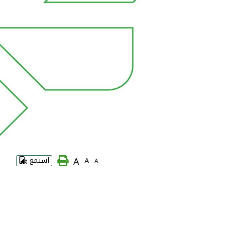
A
A
استمع
A