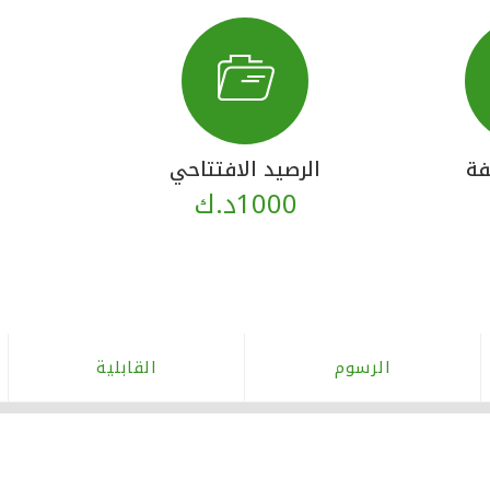
فة
الرصيد الافتتاحي
1000د.ك
الرسوم
القابلية