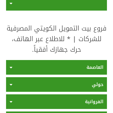
اتصل بنا
فروع بيت التمويل الكويتي المصرفية
مواقع الفروع المصرفية للشركات
للشركات | * للاطلاع عبر الهاتف،
ألمانيا
حرك جهازك أفقياً.
تركيا
العاصمة
ماليزيا
حولي
مصر
المملكة المتحدة
الفروانية