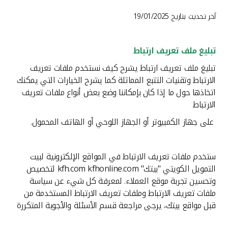
القنوات المصرفية
آخر تحديث بتاريخ 19/01/2025
أدوات وخدمات
تبليغ ملف تعريف ارتباط
تبليغ ملف تعريف ارتباط يشرح كيف نستخدم ملفات تعريف
خدمات ما بعد البيع
الارتباط وتقنيات التتبع المماثلة كما يشرح الخيارات التي يمكنك
اتخاذها حول ما إذا كان بإمكاننا وضع بعض أنواع ملفات تعريف
الارتباط
اتصل بنا
على جهاز الكمبيوتر أو الجهاز اللوحي أو الهاتف المحمول.
مواقع الفروع وأجهزة الصرف الآلي
ستخدم ملفات تعريف الارتباط في المواقع الإلكترونية لبيت
التمويل الكويتي "بيتك" kfh.com kfhonline.com لتخصيص
ألمانيا
وتحسين تجربة موقع العملاء. لمعرفة كل شيء عن سياسة
ملفات تعريف الارتباط وملفات تعريف الارتباط المستخدمة من
ماليزيا
قبل مواقع بيتك، يرجى مراجعة قسم الأسئلة والأجوبة المتكررة