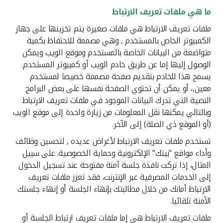
تركيا
ما هي ملفات تعريف الارتباط
ملفات تعريف الارتباط هي ملفات صغيرة يتم تخزينها على جهاز
مصر
الكمبيوتر الخاص بالمستخدم , وهي مصممة للاحتفاظ بكمية
متواضعة من البيانات الخاصة بالمستخدم وموقع الويب ويمكن
المملكة المتحدة
الوصول إليها إما عن طريق خادم الويب أو كمبيوتر المستخدم.
يسمح هذا للخادم بتقديم صفحة مصممة خصيصا لمستخدم
مملكة البحرين
معين,، أو يمكن أن تحتوي الصفحة نفسها على بعض البرامج
النصية التي تدرك البيانات الموجود في ملفات تعريف الارتباط
وبالتالي يمكنها نقل المعلومات من زيارة واحدة إلى موقع الويب
(أو الموقع ذي الصلة) إلى الآخر.
تستخدم ملفات تعريف الارتباط لأغراض عديده , لتحسين وظائف
وأداء مواقع "بيتك" الإلكترونية وحماية الخصوصية. على سبيل
المثال، إذا تركت نافذة جلسة آمنة مفتوحة عند تسجيل الدخول
إلى الخدمات المصرفية عبر الإنترنت، فقد تعزز ملفات تعريف
الارتباط أمانك من خلال مطالبتك بإنهاء الجلسة أو إنهاء جلستك
الآمنة تلقائيا.
ملفات تعريف الارتباط هي إما ملفات تعريف ارتباط الجلسة أو