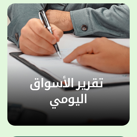
التحول الرقمي. ويتيح تطبيق KFHOnline
للهواتف الذكية مجموعة واسعة من الخدمات
دينار. 
التي تعكس فهم البنك لأنماط استخدام العملاء
حساب "
واحتياجاتهم، من بينها خدمات التحويلات المالية
للعام ا
المحلية والدولية كخدمة "ومض" لتحويل الأموال،
بالتزا
إضافة إلى خدمة التحويل بالتعاون مع شبكة
على ال
"ويسترن يونيون" العالمية ، والتي تمكّن العملاء
إشراف 
من تنفيذ التحويلات المالية بسرعة وأمان، سواء
لضمان 
نقدًا أو مباشرة إلى الحسابات البنكية أو المحافظ
ويهتم 
الرقمية في مختلف دول العالم ، مع الاستفادة
"الحصا
من الانتشار الواسع لشبكة ويسترن يونيون
التي ي
عالميًا. كما توفر خدمة KFH Pay آلية مرنة
لافت و
وسريعة لتحويل وطلب الأموال، تتيح للعملاء
ويمنح 
إرسال طلبات دفع إلى فرد واحد أومجموعة من
الأشخاص عبر مشاركة رابط دفع أو إدخال أرقام
وتزيد 
الهواتف. ويمكن للعميل إنشاء مجموعات
احتفاظ
مخصصة لطلب الأموال، مع إمكانية متابعة حالة
"مليوني
الدفع لكل شخص من خلال قائمة «العمليات
وبالنس