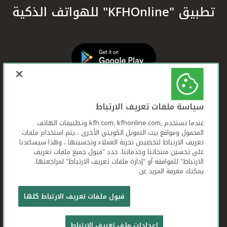
تطبيق "KFHOnline" للهواتف الذكية
سياسة ملفات تعريف الارتباط
عندما تستخدم ,kfh.com, kfhonline.com وتطبيقات الهاتف
المحمول ومواقع بيت التمويل الكويتي الأخرى ، يتم استخدام ملفات
تعريف الارتباط لتخصيص تجربة العملاء وتحسينها ، وهذا سيساعدنا
على تحسين منتجاتنا وخدماتنا. حدد "قبول جميع ملفات تعريف
الارتباط" للموافقة أو "إدارة ملفات تعريف الارتباط" لمراجعتها.
يمكنك معرفة المزيد عن
بيت التمويل الكويتي جميع الحقوق محفوظة © 2026
قبول ملفات تعريف الارتباط كلها
شروط وأحكام استخدام الموقع الإلكتروني
ملفات
إعدادات ملف تعريف الارتباط