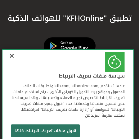
تطبيق "KFHOnline" للهواتف الذكية
سياسة ملفات تعريف الارتباط
عندما تستخدم ,kfh.com, kfhonline.com وتطبيقات الهاتف
المحمول ومواقع بيت التمويل الكويتي الأخرى ، يتم استخدام ملفات
تعريف الارتباط لتخصيص تجربة العملاء وتحسينها ، وهذا سيساعدنا
على تحسين منتجاتنا وخدماتنا. حدد "قبول جميع ملفات تعريف
الارتباط" للموافقة أو "إدارة ملفات تعريف الارتباط" لمراجعتها.
يمكنك معرفة المزيد عن
بيت التمويل الكويتي جميع الحقوق محفوظة © 2026
قبول ملفات تعريف الارتباط كلها