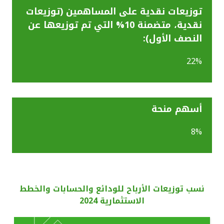
توزيعات نقدية على المساھمین (توزيعات
القنوات المصرفية
نقدية، متضمنة 10% التي تم توزيعها عن
النصف الأول):
أدوات وخدمات
22%
خدمات ما بعد البيع
أسھم منحة
اتصل بنا
8%
مواقع الفروع وأجهزة الصرف الآلي
ألمانيا
نسب توزيعات الأرباح للودائع والحسابات والخطط
ماليزيا
الاستثمارية 2024