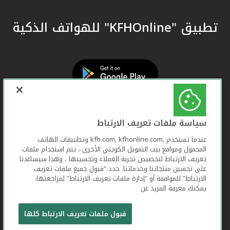
تطبيق "KFHOnline" للهواتف الذكية
سياسة ملفات تعريف الارتباط
عندما تستخدم ,kfh.com, kfhonline.com وتطبيقات الهاتف
المحمول ومواقع بيت التمويل الكويتي الأخرى ، يتم استخدام ملفات
تعريف الارتباط لتخصيص تجربة العملاء وتحسينها ، وهذا سيساعدنا
على تحسين منتجاتنا وخدماتنا. حدد "قبول جميع ملفات تعريف
الارتباط" للموافقة أو "إدارة ملفات تعريف الارتباط" لمراجعتها.
يمكنك معرفة المزيد عن
بيت التمويل الكويتي جميع الحقوق محفوظة © 2026
قبول ملفات تعريف الارتباط كلها