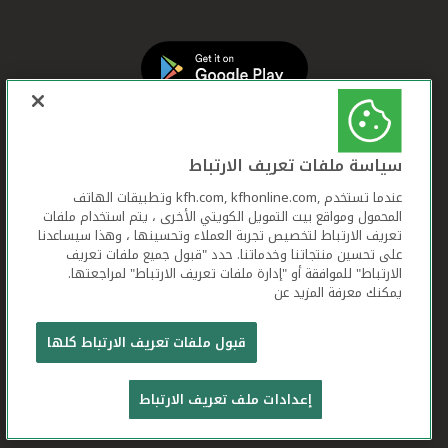
سياسة ملفات تعريف الارتباط
عندما تستخدم ,kfh.com, kfhonline.com وتطبيقات الهاتف
المحمول ومواقع بيت التمويل الكويتي الأخرى ، يتم استخدام ملفات
تعريف الارتباط لتخصيص تجربة العملاء وتحسينها ، وهذا سيساعدنا
على تحسين منتجاتنا وخدماتنا. حدد "قبول جميع ملفات تعريف
الارتباط" للموافقة أو "إدارة ملفات تعريف الارتباط" لمراجعتها.
يمكنك معرفة المزيد عن
بيت التمويل الكويتي جميع الحقوق محفوظة © 2026
قبول ملفات تعريف الارتباط كلها
شروط وأحكام استخدام الموقع الإلكتروني
ملفات
إعدادات ملف تعريف الارتباط
تعريف الارتباط
بيان الخصوصية
تواصل معنا