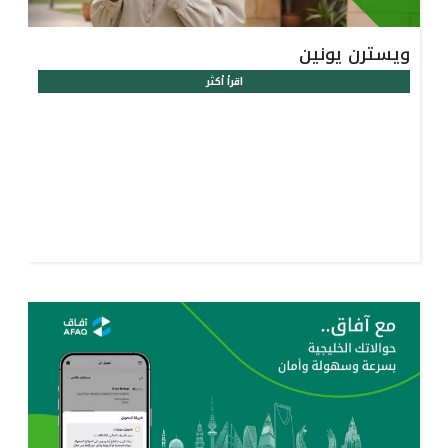
ويسترن يونين
اقرأ أكثر