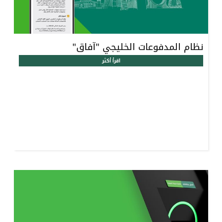
نظام المدفوعات الخليجي "آفاق"
اقرأ أكثر