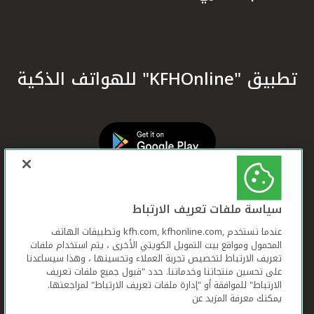
تطبيق "KFHOnline" للهواتف الذكية
سياسة ملفات تعريف الارتباط
عندما تستخدم ,kfh.com, kfhonline.com وتطبيقات الهاتف
المحمول ومواقع بيت التمويل الكويتي الأخرى ، يتم استخدام ملفات
تعريف الارتباط لتخصيص تجربة العملاء وتحسينها ، وهذا سيساعدنا
على تحسين منتجاتنا وخدماتنا. حدد "قبول جميع ملفات تعريف
الارتباط" للموافقة أو "إدارة ملفات تعريف الارتباط" لمراجعتها.
يمكنك معرفة المزيد عن