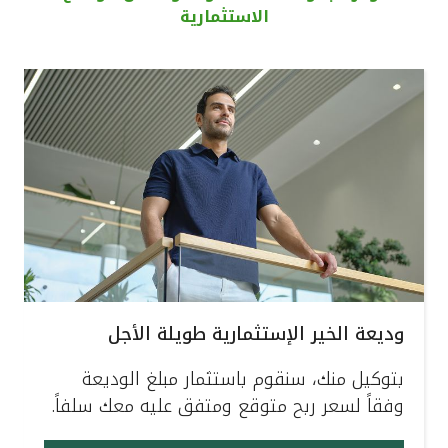
الاستثمارية
القنوات المصرفية
أدوات وخدمات
خدمات ما بعد البيع
اتصل بنا
مواقع الفروع وأجهزة الصرف الآلي
وديعة الخير الإستثمارية طويلة الأجل
ألمانيا
بتوكيل منك، سنقوم باستثمار مبلغ الوديعة
ماليزيا
وفقاً لسعر ربح متوقع ومتفق عليه معك سلفاً.