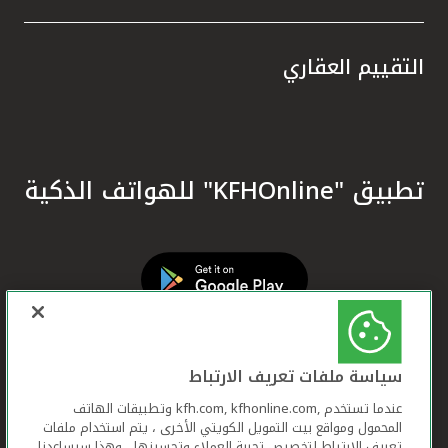
التقييم العقاري
تطبيق "KFHOnline" للهواتف الذكية
سياسة ملفات تعريف الارتباط
عندما تستخدم ,kfh.com, kfhonline.com وتطبيقات الهاتف
المحمول ومواقع بيت التمويل الكويتي الأخرى ، يتم استخدام ملفات
تعريف الارتباط لتخصيص تجربة العملاء وتحسينها ، وهذا سيساعدنا