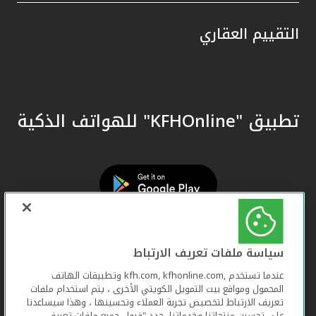
التقييم العقاري
تطبيق "KFHOnline" للهواتف الذكية
سياسة ملفات تعريف الارتباط
عندما تستخدم ,kfh.com, kfhonline.com وتطبيقات الهاتف
المحمول ومواقع بيت التمويل الكويتي الأخرى ، يتم استخدام ملفات
تعريف الارتباط لتخصيص تجربة العملاء وتحسينها ، وهذا سيساعدنا
على تحسين منتجاتنا وخدماتنا. حدد "قبول جميع ملفات تعريف