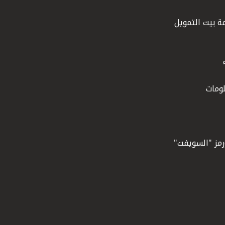
ة بيت التمويل
ومات
ورمز "السويفت"