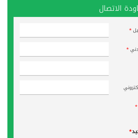
دة الاتصال
يل
*
دني
*
لكتروني
*
يد
*