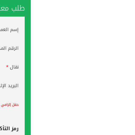
طلب معاو
إسم العم
الرقم الم
نقال
*
البريد الإ
حقل إلزامي
رمز التأك