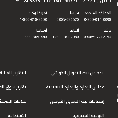
اتصل بنا 24/7 "الخدمة الهاتفية" 1803333
المملكة المتحدة
فرنسا
أمريكا وكندا
1-800-818-8608
0805-086620
0-800-014-8898
تركيا
ألمانيا
أسبانيا
900-905-440
0800-181-7080
00908507712154​
نبذة عن بيت التمويل الكويتي
التقارير المالية
مجلس الإدارة والإدارة التنفيذية
تقارير سوق الع
.
ليوم
إفصاحات بيت التمويل الكويتي
علاقات المستث
التوعية المصرفية
الاستدامة