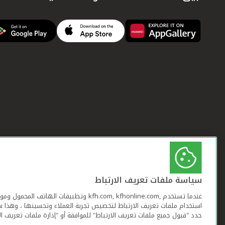
سياسة ملفات تعريف الارتباط
عندما تستخدم ,kfh.com, kfhonline.com وتطبيقات ا
استخدام ملفات تعريف الارتباط لتخصيص تجربة العملاء وتحسينها ، وهذا س
حدد "قبول جميع ملفات تعريف الارتباط" للموافقة أو "إدارة ملفات تعريف ال