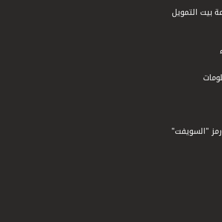
ة بيت التمويل
ومات
ورمز "السويفت"