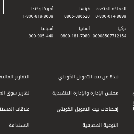
المملكة المتحدة
فرنسا
أمريكا وكندا
1-800-818-8608
0805-086620
0-800-014-8898
تركيا
ألمانيا
أسبانيا
900-905-440
0800-181-7080
00908507712154​
نبذة عن بيت التمويل الكويتي
التقارير المالية
مجلس الإدارة والإدارة التنفيذية
تقارير سوق الع
.
ليوم
إفصاحات بيت التمويل الكويتي
علاقات المستث
التوعية المصرفية
الاستدامة