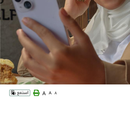
A
A
استمع
A