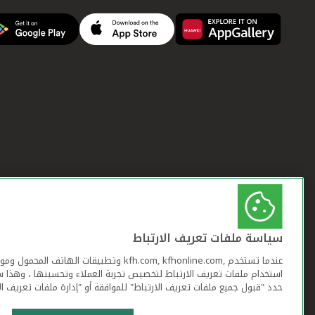
سياسة ملفات تعريف الارتباط
عندما تستخدم ,kfh.com, kfhonline.com وتطبيقات ا
استخدام ملفات تعريف الارتباط لتخصيص تجربة العملاء وتحسينها ، وهذا س
حدد "قبول جميع ملفات تعريف الارتباط" للموافقة أو "إدارة ملفات تعريف ال