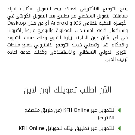
يتيح التوقيع الالكتروني لعملاء بيت التمويل امكانية اجراء
القنوات المصرفية
معاملات التمويل الشخصي عبر تطبيق بيت التمويل الكويتي في
الأجهزة الذكية بنظامي IOS و Android أو من خلال Desktop
أدوات وخدمات
واستكمال كافة المستندات المطلوبة والتوقيع عليها إلكترونيا
في أي مكان دون الحاجه لزيارة الفروع وذلك حسب الشروط
خدمات ما بعد البيع
والاحكام, هذا وتغطي خدمة التوقيع الالكتروني جميع منتجات
التورق الدولي الاسكاني والاستهلاكي وكذلك خدمة اعادة
ترتيب الدين.
اتصل بنا
مواقع الفروع وأجهزة الصرف الآلي
الآن اطلب تمويلك أون لاين
ألمانيا
للتمويل عبر KFH Online (عن طريق متصفح
الانترنت)
ماليزيا
للتمويل عبر تطبيق بيتك للموبايل KFH Online