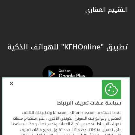
التقييم العقاري
تطبيق "KFHOnline" للهواتف الذكية
سياسة ملفات تعريف الارتباط
عندما تستخدم ,kfh.com, kfhonline.com وتطبيقات الهاتف
المحمول ومواقع بيت التمويل الكويتي الأخرى ، يتم استخدام ملفات
تعريف الارتباط لتخصيص تجربة العملاء وتحسينها ، وهذا سيساعدنا
على تحسين منتجاتنا وخدماتنا. حدد "قبول جميع ملفات تعريف