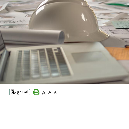
A
A
استمع
A