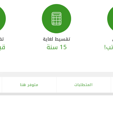
تقسيط لغاية
تق
تب!
15 سنة
قب
المتطلبات
متوفر هنا