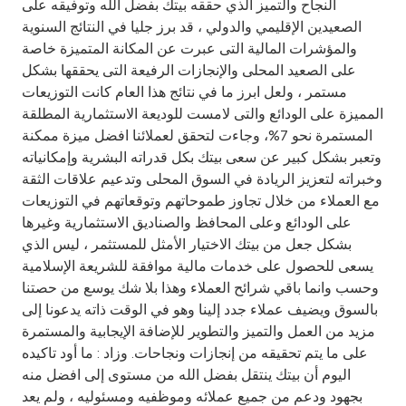
النجاح والتميز الذي حققه بيتك بفضل الله وتوفيقه على
الصعيدين الإقليمي والدولي ، قد برز جليا في النتائج السنوية
والمؤشرات المالية التى عبرت عن المكانة المتميزة خاصة
على الصعيد المحلى والإنجازات الرفيعة التى يحققها بشكل
مستمر ، ولعل ابرز ما في نتائج هذا العام كانت التوزيعات
المميزة على الودائع والتى لامست للوديعة الاستثمارية المطلقة
المستمرة نحو 7%، وجاءت لتحقق لعملائنا افضل ميزة ممكنة
وتعبر بشكل كبير عن سعى بيتك بكل قدراته البشرية وإمكانياته
وخبراته لتعزيز الريادة في السوق المحلى وتدعيم علاقات الثقة
مع العملاء من خلال تجاوز طموحاتهم وتوقعاتهم في التوزيعات
على الودائع وعلى المحافظ والصناديق الاستثمارية وغيرها
بشكل جعل من بيتك الاختيار الأمثل للمستثمر ، ليس الذي
يسعى للحصول على خدمات مالية موافقة للشريعة الإسلامية
وحسب وانما باقي شرائح العملاء وهذا بلا شك يوسع من حصتنا
بالسوق ويضيف عملاء جدد إلينا وهو في الوقت ذاته يدعونا إلى
مزيد من العمل والتميز والتطوير للإضافة الإيجابية والمستمرة
على ما يتم تحقيقه من إنجازات ونجاحات. وزاد : ما أود تاكيده
اليوم أن بيتك ينتقل بفضل الله من مستوى إلى افضل منه
بجهود ودعم من جميع عملائه وموظفيه ومسئوليه ، ولم يعد