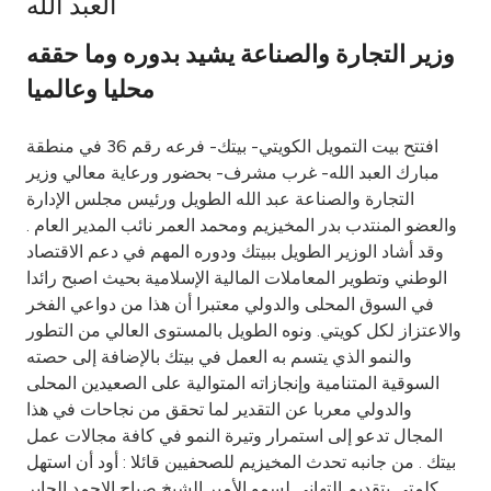
العبد الله
Ways to bank
وزير التجارة والصناعة يشيد بدوره وما حققه
محليا وعالميا
Tools & Services
افتتح بيت التمويل الكويتي- بيتك- فرعه رقم 36 في منطقة
After Sales Services
مبارك العبد الله- غرب مشرف- بحضور ورعاية معالي وزير
التجارة والصناعة عبد الله الطويل ورئيس مجلس الإدارة
والعضو المنتدب بدر المخيزيم ومحمد العمر نائب المدير العام .
وقد أشاد الوزير الطويل ببيتك ودوره المهم في دعم الاقتصاد
Contact us
الوطني وتطوير المعاملات المالية الإسلامية بحيث اصبح رائدا
في السوق المحلى والدولي معتبرا أن هذا من دواعي الفخر
Branch & ATM locator
والاعتزاز لكل كويتي. ونوه الطويل بالمستوى العالي من التطور
والنمو الذي يتسم به العمل في بيتك بالإضافة إلى حصته
Germany
السوقية المتنامية وإنجازاته المتوالية على الصعيدين المحلى
والدولي معربا عن التقدير لما تحقق من نجاحات في هذا
Malaysia
المجال تدعو إلى استمرار وتيرة النمو في كافة مجالات عمل
بيتك . من جانبه تحدث المخيزيم للصحفيين قائلا : أود أن استهل
كلمتي بتقديم التهاني لسمو الأمير الشيخ صباح الاحمد الجابر