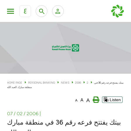
ع
Personal Banking
Private Banking & Wealth Man
KFH Online Personal Banking Services
KFH Online Corporate Banking Services
Accounts
KFH Online Trade Service
Cards
بيتك يفتتح فرعه رقم 36 في
2
2006
NEWS
PERSONAL BANKING
HOME PAGE
منطقة مبارك العبد الله
Banking Tiers
A
A
Listen
A
Financing
07 / 02 / 2006
|
بيتك يفتتح فرعه رقم 36 في منطقة مبارك
Investment