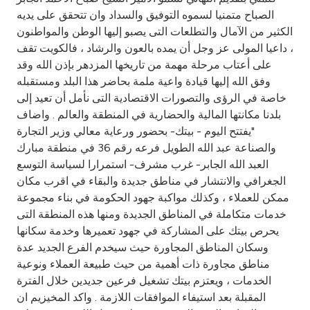
Turkey
الصباح متمنيا لسموه التوفيق والسداد وان تتحقق على يديه
الكثير من الآمال والتطلعات التى يصبو إليها الوطن والمواطنون
Egypt
، داعيا المولى عز وجل أن يمده بالعون والرشاد ، فالكويت تقف
على أعتاب مرحلة مهمة من تاريخها المزدهر بإذن الله وقد
UK
وفق الله إليها قيادة واعية ملمة بحاضر هذا البلد ومستقبله
خاصة في الرؤى والتصورات الاقتصادية التى نأمل أن تعيد إلى
بلدنا مكانتها المالية والحضارية في المنطقة والعالم . واضاف
Kingdom of Bahrain
"يفتتح اليوم - بيتك- بحضور ورعاية معالي وزير التجارة
والصناعة عبد الله الطويل فرعه رقم 36 في منطقة مبارك
العبد الله الجابر- غرب مشرف- استمرارا لسياسة التوسع
الجغرافي والانتشار في مناطق جديدة والبقاء في اقرب مكان
ممكن للعملاء ، وكذلك مواكبة جهود الحكومة في بناء مجموعة
خدمات متكاملة في المناطق الجديدة ومنها هذه المنطقة التى
يحرص بيتك على المشاركة في جهود تعميرها وخدمة سكانها
وسكان المناطق المجاورة حيث سيخدم الفرع الجديد عدة
مناطق مجاورة ذات أهمية من حيث طبيعة العملاء ونوعية
الخدمات ، ويعتزم بيتك تشغيل فرعين جديدين خلال الفترة
المقبلة بعد استيفاء الموافقات اللازمة . واكد المخيزيم ان