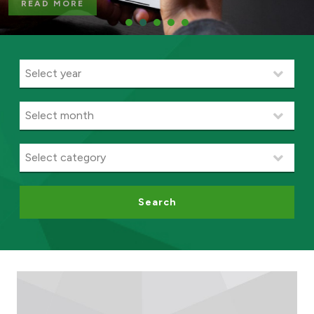
READ MORE
Ways to bank
Tools & Services
After Sales Services
Contact us
Branch & ATM locator
Search
Germany
Malaysia