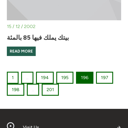
15 / 12 / 2002
بيتك يملك فيها 85 بالمئة
READ MORE
1
...
194
195
196
197
198
...
201
Visit Us