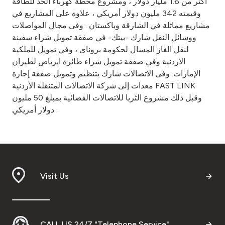
اكثر من 1.6 مليار دولار ، ومشروع محطة كهرباء الحد للطاقة
وقيمته 342 مليون دولار أمريكي ، علاوة على المشاريع في
مشاريع مماثلة في الشارقة وباكستان . وفى مجال المواصلات
ووسائل النقل شارك -بيتك- في صفقة تمويل شراء سفينة
لنقل الغاز المسال لحكومة بروناى ، وفي تمويل للملكية
الأردنية وفي صفقة تمويل شراء طائرة ايرباص لطيران
الإمارات. وفى الاتصالات شارك بتنظيم وتمويل صفقة إجارة
معدات إلى شركة الاتصالات المتنقلة الأردنية FAST LINK
وقبل ذلك مشروع الثريا للاتصالات الفضائية بمبلغ 50 مليون
دولار أمريكي .
Visit Us
CALL US 24/7 "Telephone Service"