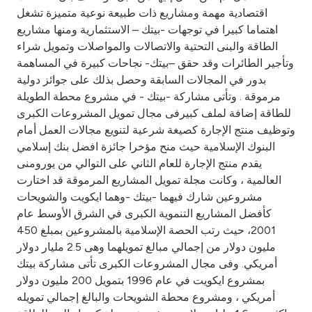
اقتصادية مهمة ومشاريع ذات طبيعة نوعية متميزة تشغل
اهتماما كبيرا في توجهات -بيتك – الاستثمارية ومنها مشاريع
الطاقة والبنى التحتية والاتصالات والمواصلات وتمويل شراء
وتأجير الطائرات وقد حقق –بيتك- نجاحات كبيرة في المساهمة
بدور في المجالات السابقة وحصل بذلك على جوائز دولية
مرموقة . وتأتى مشاركة -بيتك - في مشروع محطة الطويلة
للطاقة إضافة لملف كبيرفى مجال تمويل المشروعات الكبرى
وتوظيف منتج الإجارة كصيغة شرعية لتنويع مجالات العمل أمام
البنوك الإسلامية حيث منح مؤخرا جائزة افضل بنك إسلامي
يقدم منتج الإجارة للعام الثاني على التوالي من يورومنى
العالمية ، وكانت مجلة تمويل المشاريع المرموقة قد اختارت
مشروعين شارك فيهما -بيتك -وهما ايكويت والشويحات
كأفضل المشاريع التنموية الكبرى في الشرق الأوسط عام
2001، حيث رتب الحصة الإسلامية بالمشروعين بمبلغ 450
مليون دولار من إجمالي مبالغ تمويلهما وهى 2.5 مليار دولار
أمريكي. وفى مجال المشروعات الكبرى تأتى مشاركة بيتك
بمشروع ايكويت في عام 1996 بتمويل 200 مليون دولار
أمريكي ، ومشروع محطة الشويحات والبالغ إجمالي تمويله