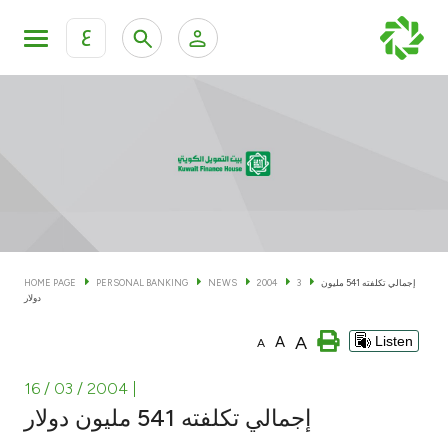
ع
Personal Banking
Private Banking & Wealth Man
KFH Online Personal Banking Services
KFH Online Corporate Banking Services
Accounts
KFH Online Trade Service
Cards
إجمالي تكلفته 541 مليون
3
2004
NEWS
PERSONAL BANKING
HOME PAGE
دولار
Banking Tiers
A
A
Listen
A
Financing
16 / 03 / 2004
|
إجمالي تكلفته 541 مليون دولار
Investment