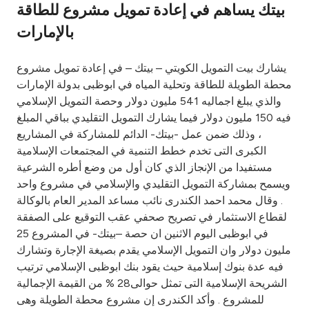
بيتك يساهم في إعادة تمويل مشروع للطاقة
Ways to bank
بالإمارات
Tools & Services
يشارك بيت التمويل الكويتي – بيتك – في إعادة تمويل مشروع
محطة الطويلة للطاقة وتحلية المياه في ابوظبى بدولة الإمارات
والذي يبلغ اجماليه 541 مليون دولار وحصة التمويل الإسلامي
After Sales Services
فيه 150 مليون دولار فيما يشارك التمويل التقليدي بباقي المبلغ
، وذلك ضمن عمل -بيتك- الدائم للمشاركة في المشاريع
الكبرى التى تخدم خطط التنمية في المجتمعات الإسلامية
Contact us
مستفيدا من الإنجاز الذي كان أول من وضع أطره الشرعية
ويسمح بمشاركة التمويل التقليدي والإسلامي في مشروع واحد
Branch & ATM locator
. وقال محمد احمد الكندرى نائب مساعد المدير العام بالوكالة
لقطاع الاستثمار في تصريح صحفي عقب التوقيع على الصفقة
Germany
في ابوظبى اليوم الاثنين ان حصة –بيتك- في المشروع 25
مليون دولار وان التمويل الإسلامي يقدم بصيغة الإجارة وتشارك
فيه عدة بنوك إسلامية حيث يقود بنك ابوظبى الإسلامي ترتيب
Malaysia
الشريحة الإسلامية التى تمثل حوالى28 % من القيمة الإجمالية
للمشروع . وأكد الكندرى إن مشروع محطة الطويلة وهى