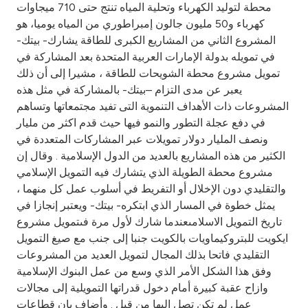
Turkey
محطة لتوليد الكهرباء وتحلية المياه تنتج حتى 710 ميجاوات
كهرباء و50 مليون جالون إمبراطوري من المياه يوميا، هو
Egypt
المشروع الثاني من المشاريع الكبرى للطاقة يشارك- بيتك-
في تمويله بدولة الإمارات العربية المتحدة بعد المشاركة في
تمويل مشروع محطة الشويحات للطاقة ، مشيرا إلى أن ذلك
UK
يعبر عن مدى التزام –بيتك- بالمشاركة في مثل هذه
المشروعات ذات الأهداف التنموية التى تفيد مجتمعاتها وتساهم
Kingdom of Bahrain
في دفع عجلة التطور والنمو فيها حيث قدم اكثر من مليار
ونصف المليار دولار تمويلات عبر المشاركات المتعددة في
الكثير من هذه المشاريع بالعديد من الدول الإسلامية . وقال إن
مشروع محطة الطويلة الذي يتشارك فيه التمويل الإسلامي
والتقليدي دون الإخلال أو التفريط في أسلوب عمل كل منهما ،
يمثل خطوة في المسار الذي ابتكره- بيتك- ويعتبر إنجازا في
تاريخ التمويل الاسلامىعندما شارك لأول مرة فىتمويل مشروع
ايكويت للبتروكيماويات بالكويت جنبا إلى جنب مع صيغ التمويل
التقليدي فاتحا بذلك المجال لتمويل العديد من المشروعات
وفق هذا الشكل الأمر الذي وسع من عمل البنوك الإسلامية
وازاح عقبة كبيرة أمام دخول قدراتها التمويلية إلى مجالات
عمل لم تكن تصل إليها من قبل . وأضاف بان قطاعات