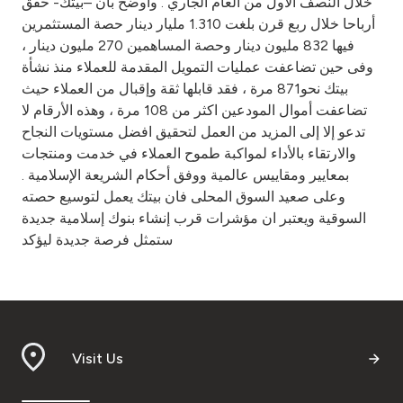
خلال النصف الأول من العام الجاري . واوضح بان –بيتك- حقق
أرباحا خلال ربع قرن بلغت 1.310 مليار دينار حصة المستثمرين
فيها 832 مليون دينار وحصة المساهمين 270 مليون دينار ،
وفى حين تضاعفت عمليات التمويل المقدمة للعملاء منذ نشأة
بيتك نحو871 مرة ، فقد قابلها ثقة وإقبال من العملاء حيث
تضاعفت أموال المودعين اكثر من 108 مرة ، وهذه الأرقام لا
تدعو إلا إلى المزيد من العمل لتحقيق افضل مستويات النجاح
والارتقاء بالأداء لمواكبة طموح العملاء في خدمت ومنتجات
بمعايير ومقاييس عالمية ووفق أحكام الشريعة الإسلامية .
وعلى صعيد السوق المحلى فان بيتك يعمل لتوسيع حصته
السوقية ويعتبر ان مؤشرات قرب إنشاء بنوك إسلامية جديدة
ستمثل فرصة جديدة ليؤكد
Visit Us