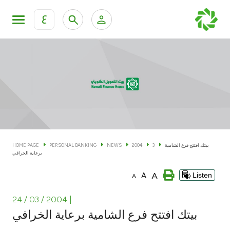
ع
Personal Banking
Private Banking & Wealth Man
KFH Online Personal Banking Services
KFH Online Corporate Banking Services
Accounts
KFH Online Trade Service
Cards
بيتك افتتح فرع الشامية
3
2004
NEWS
PERSONAL BANKING
HOME PAGE
برعاية الخرافي
Banking Tiers
A
A
Listen
A
Financing
24 / 03 / 2004
|
بيتك افتتح فرع الشامية برعاية الخرافي
Investment