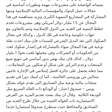
بصماته الواضحة على مشروعات مهمة وتطورات أساسية في
مجالات عمل البنوك والمؤسسات المالية الإسلامية ومنها
المشاركة في المشاريع التنموية الكبرى وتزيد مساهمته في هذا
المجال عن 1.5 مليار دولار أمريكي وهى مشروعات تخدم
خطط التنمية في العديد من الدول الإسلامية وتتم بالتعاون مع
جهات حكومية وخاصة في تلك الدول ، وكذلك في مجال
الصكوك التى تعد البديل الشرعي للسندات فان بيتك احدث نقلة
نوعية في هذا المجال سواء بالمشاركة في إصدار صكوك لعدد
من الحكومات أو الشركات وفى مجملها بلغت نحو1.3 مليار
دولار ، كذلك فان بيتك نهض بدور أساسي في تنويع صيغ
المنتجات وعدم التركيز على شكل أو شكلين من المعاملات ،
مما جعله يحصل على جائزة افضل إسلامي في الإجارة عامين
متتالين من يورومنى العالمية ، كما ان لبيتك دورا في تقديم
منتجات مالية نوعية مثل الصناديق التى تقدم عوائد بشكل
يومي – صندوق اعمار- أو الودائع ذات العائد السريع مثل
الوديعة الثلاثية . وقال ان بيتك بصدد تقديم المزيد من الفرص
الاستثمارية ذات العوائد الجيدة من خلال طرح العديد من
الصناديق والمحافظ حيث سنطرح صندوقا استثماريا جديدا