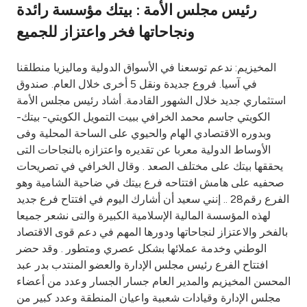
رئيس مجلس الأمة : بيتك مؤسسة رائدة
Ways to bank
ونجاحاتها فخر واعتزاز للجميع
Tools & Services
المخيزيم: ندعم توسعنا في الأسواق الدولية وماليزيا منطلقنا
في آسيا. فروع جديدة ونقل 5 أخرى خلال العام. صندوق
استثماري جديد خلال الشهور القادمة. أشاد رئيس مجلس الأمة
After Sales Services
الكويتي جاسم محمد الخرافي ببيت التمويل الكويتي- بيتك-
وبدوره الاقتصادي الهام والحيوي على الساحة المحلية وفى
الأوساط الدولية معربا عن تقديره واعتزازه بالنجاحات التى
Contact us
يحققها بيتك على مختلف الصعد . وقال الخرافي في تصريحات
صحفيه على هامش افتتاحه فرع بيتك في ضاحية الشامية وهو
Branch & ATM locator
الفرع رقم28 .. إنني سعيد أن أشارك اليوم في افتتاح فرع جديد
لهذه المؤسسة المالية الإسلامية الكبيرة والتى نشعر جميعا
Germany
بالفخر والاعتزاز لنجاحاتها ودورها المهم في دعم قوى الاقتصاد
الوطني وخدمة عملائها بشكل عصري ومتطور . وقد حضر
افتتاح الفرع رئيس مجلس الإدارة والعضو المنتدب بدر عبد
Malaysia
المحسن المخيزيم والمدير العام جسار الجسار وعدد من أعضاء
مجلس الإدارة وقيادات شعبية واعيان المنطقة وعدد كبير من