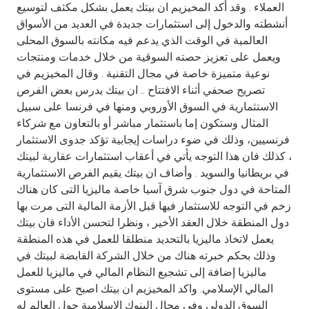
Turkey
العملاء . وقد أكد المخيزيم ان بيتك يعمل بشكل مكثف لتوسيع
أنشطته والدخول إلى استثمارات جديدة في العديد من الأسواق
Egypt
العالمية في الوقت الذي يدعم فيه مكانته بالسوق المحلى
ويعمل على تعزيز حصته السوقية من خلال خدمات ومنتجات
نوعية متميزة خاصة في مجال التقنية . وقال المخيزيم في
UK
تصريح صحفي أثناء الافتتاح .. ان بيتك يدرس بعض الفرص
الاستثمارية في السوق الأوروبي ومنها في فرنسا على سبيل
Kingdom of Bahrain
المثال وستكون إما باستثمار مباشر أو بالتعاون مع شركاء
فرنسيين، وذلك في ضوء دراسات إيجابية تؤكد جدوى الاستثمار
، كذلك فان هذا التوجه يأتي في أعقاب استثمارات عقارية لبيتك
في بريطانيا والسويد . وأضاف ان بيتك يقيم الفرص الاستثمارية
المتاحة في دول جنوب شرق آسيا خاصة ماليزيا التى كان هناك
زخم في التوجه للاستثمار فيها قبل الأزمة المالية التى مرت بها
دول المنطقة خلال العقد الأخير ، ونظرا لتحسن الأداء فان بيتك
يعمل لاتخاذ ماليزيا بالتحديد منطلقا للعمل في هذه المنطقة
وذلك بحكم خبرته هناك من خلال الشركة القابضة لبيتك في
ماليزيا إضافة إلى تشجيع النظام المالي في ماليزيا للعمل
المالي الإسلامي. واكد المخيزيم ان بيتك اصبح على مستوى
السوق الدولي وفى مجال البنوك الإسلامية حول العالم له