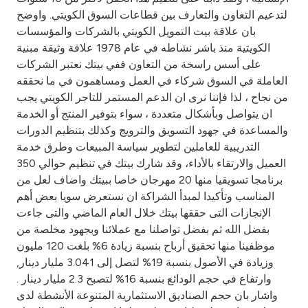
Turkey
لتدعيم التعاون والتعارف بين قطاعات السوق الكويتي. واوضح
بان علاقة بيت التمويل الكويتي بالشركات والمؤسسات
Egypt
الكويتية منذ باشر نشاطه في عام 1978 علاقة وثيقة مبنية
على أسس راسخة من التعاون ففي بيتك نعتبر الشركات
UK
العاملة في السوق شركاء في العمل ومساهمون في ما نحققه
من نجاح ، لذا فإننا نرى ان الدعم المستمر للتاجر الكويتي يجب
ان يتواصل وبأشكال متعددة ، سواء بتوفير المنتج أو الخدمة
Kingdom of Bahrain
والمساعدة في جهود التسويق والترويج وكذلك بتنظيم الدورات
التدريبية للعاملين لتطوير سياسة المبيعات وطرق خدمة
العميل والارتقاء بالأداء، وقد شارك بيتك في تنظيم حوالي 350
برنامجا تسويقيا منها 20 مهرجان خاصا ببيتك واضاف لعل من
المناسب وتأكيدا لمبدأ الشراكة ان نستعرض سويا بعض أهم
الإنجازات التى حققها بيتك خلال العام الماضي والتى جاءت
بفضل الله ثم بفضل تواصلنا مع عملائنا وبجهود مخلصة من
موظفينا منها تحقيق أرباح بنسبة زيادة 6% بلغت 120 مليون
وزيادة في الأصول بنسبة 19% لتصل إلى 3.041 مليار دينار,
وارتفاع في حجم الودائع بنسبة 16% لتصبح 2.3 مليار دينار .
واشار بان حجم الصناديق الاستثمارية المتنوعة الأنشطة لدى