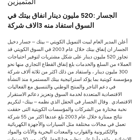
المتميزين
Ways to bank
الجسار :520 مليون دينار انفاق بيتك في
السوق استفاد منه 3الاف شركة
Tools & Services
أعلن المدير العام لبيت التمويل الكويتي – بيتك – جسار دخيل
After Sales Services
الجسار ان إنفاق بيتك خلال عام 2003 في السوق الكويتي قد
تجاوز 520 مليون دينار على شكل مشتريات لتوفير احتياجات
العملاء من السلع والخدمات بلغ إنفاق القطاع التجاري منها نحو
300 مليون دينار ، واستفاد من ذلك اكثر من ثلاثة آلاف شركة
Contact us
ومؤسسة كويتية بما يؤكد استراتيجية بيتك المستمرة منذ النشأة
في دعم التاجر والمنتج الوطني والتنسيق مع الفعاليات
Branch & ATM locator
الاقتصادية المتعددة لخدمة السوق وتعزيز دعائم الاستقرار
الاقتصادي . وقال الجسار في الحفل الذي نظمه – بيتك- لتكريم
Germany
نخبة مختارة من الشركات والمؤسسات الكويتية التى حققت
نتائج ممتازة خلال عام 2003 بلغ عددها اكثر من 55 شركة
Malaysia
تعمل في مجالات مختلفة مثل السيارات والأجهزة الكهربائية
والإلكترونية والقوارب والمعدات البحرية والأثاث والمواد
الإنشائية ، ولقد دأبنا على تنظيم هذا الحفل لأكثر من 10 سنوات