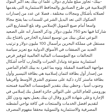
-بيتك- تجاوز مبلغ مليارى دولار، علما ان بيتك يعد اكبر البنوك
الإسلامية في طرح الصناديق والمحافظ الاستثمارية التى يقدمها
لعملائه بأشكال ومجالات مختلفة ، فضلا عن عدد من إصدارات
الصكوك التى تعد البديل الشرعي للسندات بما يفتح مجالا
واسعا أمام صيغ التمويل الإسلامي وقد بلغ المشاريع التى
شاركنا فيها نحو 750 مليون دولار. وذكر الجسار انه على الصعيد
النوعي تمكن بيتك من توسيع انتشاره الخارجي بافتتاح بنك
مستقل في مملكة البحرين برأسمال 100 مليون دولار و ترتيب
العديد من الصفقات في الأسواق الدولية مع تعزيز سياسة
التحالفات مع المؤسسات المالية العالمية لتوفير فرص
استثمارية متنوعة وتبادل الخبرات والتجارب كأحد أشكال
مواجهة المنافسة المقبلة. ونوه بما انفرد به بيتك العام الماضي
من إصدار أول بطاقة ائتمان إسلامية هي بطاقة التيسير وأول
بطاقة ماستر كارد ذكية على مستوى الشرق الأوسط وأفريقيا
وجنوب آسيا ، وحظي بيتك بتقدير المؤسسات العالمية فمنحته
يورومنى للعام الثاني على التوالي جائزة افضل بنك إسلامي في
الإجارة وعلى شهادة الايزو وقال ان بيتك يعمل بجهد ودون كلل
لتقديم افضل الخدمات والمنتجات في كافة نواحي أنشطته
المصرفية والاستثمارية والتمويلية محققا مفهوم المصرف