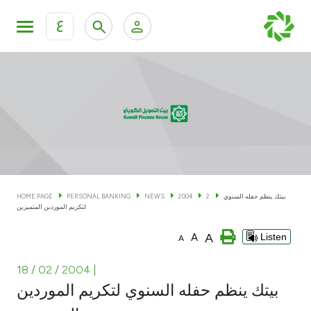
ع
Personal Banking
Private Banking & Wealth Man
KFH Online Personal Banking Services
KFH Online Corporate Banking Services
Accounts
KFH Online Trade Service
Cards
بيتك ينظم حفله السنوي
2
2004
NEWS
PERSONAL BANKING
HOME PAGE
لتكريم الموردين المتميزين
Banking Tiers
A
A
Listen
A
Financing
18 / 02 / 2004
|
بيتك ينظم حفله السنوي لتكريم الموردين
Investment