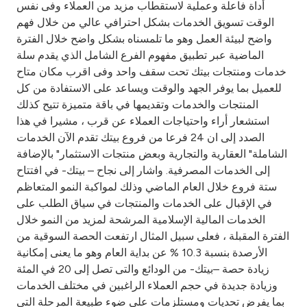
Turkey
أداة فاعلة وعملية لاستقطاب مزيد من العملاء وفى نفس
الوقت تسويق الخدمات بشكل احترافي عالي من خلال فهم
واضح لبيئة العمل وهو ما تلمسناه بشكل واضح خلال الفترة
Egypt
الماضية عبر تطبيق مفهوم الفرع الشامل الذي يقدم سلة
خدمات ومنتجات بيتك تحت سقف واحد وفى اقرب مكان متاح
UK
للعميل بما يوفر الجهد والوقت ويساعد على الاستفادة من كل
المنتجات والخدمات وتقديمها في باقة متميزة تتيح كذلك
Kingdom of Bahrain
استشعار أراء واحتياجات العملاء عن قرب ، مشيرا في هذا
الصدد إلى ان 24 فرعا من فروع بيتك تقدم الآن الخدمات
الشاملة" العقارية والتجارية وبعض منتجات الاستثمار" بالإضافة
إلى الخدمات المصرفية. واشار إلى نجاح – بيتك- في افتتاح
ستة فروع خلال العام الماضي وذلك لمواكبة النمو المتعاظم
في الإقبال على الخدمات والمنتجات في سياق الطلب على
الخدمات المالية الإسلامية المرشحة لمزيد من النمو خلال
الفترة المقبلة ، فعلى سبيل المثال ارتفعت الحصة السوقية من
الأرصدة بنسبة 10.3 % عن بداية العام وهو ما يعنى إمكانية
زيادة حصة –بيتك- من الودائع والتى تصل إلى 20 في المئة
وزيادة جديدة في حجم العملاء الراغبين في مختلف الخدمات
بما يفرض تحديات ومستلزمات على ضوء طبيعة المرحلة التى