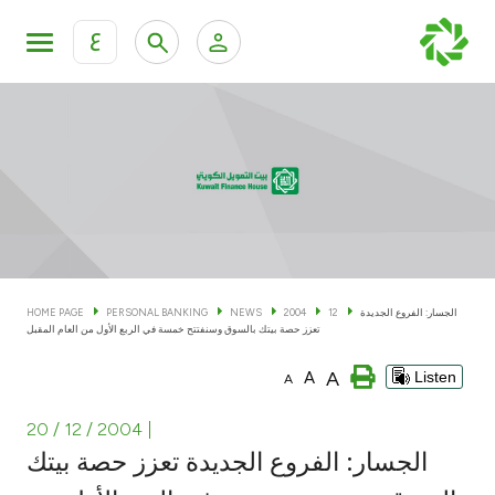
ع
Personal Banking
Private Banking & Wealth Man
KFH Online Personal Banking Services
KFH Online Corporate Banking Services
Accounts
KFH Online Trade Service
Cards
الجسار: الفروع الجديدة
12
2004
NEWS
PERSONAL BANKING
HOME PAGE
تعزز حصة بيتك بالسوق وسنفتتح خمسة في الربع الأول من العام المقبل
Banking Tiers
A
A
Listen
A
Financing
20 / 12 / 2004
|
الجسار: الفروع الجديدة تعزز حصة بيتك
Investment