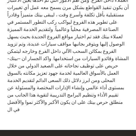
العملاء داخل الفرع. ومن أهم الأمور التي تم أخذها بعين الاعتبار
أن يكون تنفيذ القواطع بشكل مرن يسمح معه عمل أي تغييرات
مستقبلية بأقل تكلفة وأسرع وقت ، ليبقى بيتك متميزاً وقادراً
على تطوير هذه الفروع ليواكب ركب التطور المستمر في
الصناعة المصرفية محلياً وعالمياً. ولتقديم الخدمة المميزة
لعملاء بيتك فقد تم اختيار مواقع الفروع الجديدة بحيث يسهل
الوصول إليها ويتوفر بجانبها مواقف سيارات عديدة، وتم تزويد
الفروع بمكائن السحب الآلي داخل الفرع وخارجه ليتمكن
المشاة وقائدو السيارات من استخدامها. واكد الجسار ان –بيتك-
حريص على توظيف نجاحاته على الصعيد الدولي من خلال
العمل بالأسواق العالمية لخدمة جهود تعزيز مكانته بالسوق
المحلى ومن ابرز دلائل ذلك السعى الدائم لتقديم الخدمة
بمستوى أداء عالمي وإنشاء الإدارات المختصة والمسئولة عن
تقييم الأداء وتنظيم البرامج التدريبية لتقوية هذا الجانب من
منطلق حرص بيتك على ان يكون الأكبر والأكثر نموا والأفضل
في ال