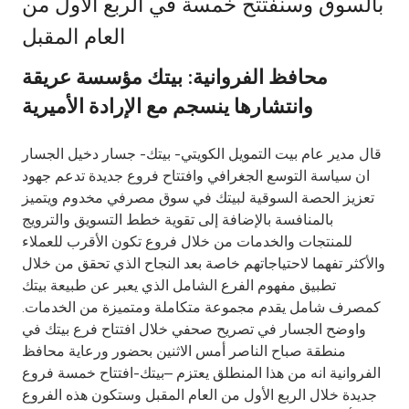
بالسوق وسنفتتح خمسة في الربع الأول من
Ways to bank
العام المقبل
محافظ الفروانية: بيتك مؤسسة عريقة
Tools & Services
وانتشارها ينسجم مع الإرادة الأميرية
After Sales Services
قال مدير عام بيت التمويل الكويتي- بيتك- جسار دخيل الجسار
ان سياسة التوسع الجغرافي وافتتاح فروع جديدة تدعم جهود
تعزيز الحصة السوقية لبيتك في سوق مصرفي مخدوم ويتميز
Contact us
بالمنافسة بالإضافة إلى تقوية خطط التسويق والترويج
للمنتجات والخدمات من خلال فروع تكون الأقرب للعملاء
Branch & ATM locator
والأكثر تفهما لاحتياجاتهم خاصة بعد النجاح الذي تحقق من خلال
تطبيق مفهوم الفرع الشامل الذي يعبر عن طبيعة بيتك
Germany
كمصرف شامل يقدم مجموعة متكاملة ومتميزة من الخدمات.
واوضح الجسار في تصريح صحفي خلال افتتاح فرع بيتك في
منطقة صباح الناصر أمس الاثنين بحضور ورعاية محافظ
Malaysia
الفروانية انه من هذا المنطلق يعتزم –بيتك-افتتاح خمسة فروع
جديدة خلال الربع الأول من العام المقبل وستكون هذه الفروع