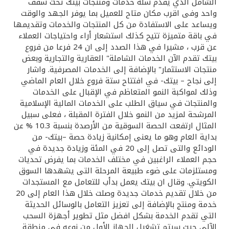
تركيا
الشامل الذي يقدم سلة خدمات ومنتجات بيتك تحت سقف
واحد وفى اقرب مكان متاح للعميل بما يوفر الجهد والوقت
ويساعد على الاستفادة من كل المنتجات والخدمات وتقديمها
مصر
في باقة متميزة تتيح كذلك استشعار أراء واحتياجات العملاء
عن قرب ، مشيرا في هذا الصدد إلى ان 24 فرعا من فروع
المملكة المتحدة
بيتك تقدم الآن الخدمات الشاملة" العقارية والتجارية وبعض
منتجات الاستثمار" بالإضافة إلى الخدمات المصرفية. واشار
إلى نجاح – بيتك- في افتتاح ستة فروع خلال العام الماضي
مملكة البحرين
وذلك لمواكبة النمو المتعاظم في الإقبال على الخدمات
والمنتجات في سياق الطلب على الخدمات المالية الإسلامية
المرشحة لمزيد من النمو خلال الفترة المقبلة ، فعلى سبيل
المثال ارتفعت الحصة السوقية من الأرصدة بنسبة 10.3 % عن
بداية العام وهو ما يعنى إمكانية زيادة حصة –بيتك- من
الودائع والتى تصل إلى 20 في المئة وزيادة جديدة في
حجم العملاء الراغبين في مختلف الخدمات بما يفرض تحديات
ومستلزمات على ضوء طبيعة المرحلة التى يشهدها السوق
الكويتي. وقال ان بيتك يعمل بدأب للتعامل مع المستجدات
من خلال تقديم خدمات جديدة وصلت خلال هذا العام إلى 20
خدمة ومنتج بالإضافة إلى تعزيز التعامل بالوسائل الحديثة
التي تقدم الخدمة بشكل افضل مثل تطوير أجهزة السحب
الآلي حيث سيتم تشغيل الجهاز الأول من نوعه في منطقة