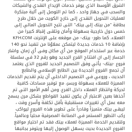
الشرق الأوسط الذي يوفر خدمات الإيداع النقدي والشيكات
والسحب في جهاز واحد ، كما تم التوصل إلى آلية مبتكرة
لعمليات التحويل النقدي إلى خارج الكويت من خلال طرح
بطاقة "من بيتك إلى بيتك" التى تتيح التحويل المالي إلى
خمس دول خارجية بسهولة وأمان وتلقى إقبالا كبيرا من
العملاء. كما طور- بيتك- من موقعه على الإنترنت KFH.COM
بإضافة 10 خدمات جديدة ليتمكن عملاؤنا من تنفيذ نحو 140
خدمة عبر استخدام الموقع من أي مكان وفى أي زمان. واشار
الجسار إلى ان افتتاح الفرع الجديد وهو رقم 32 في سلسلة
فروع -بيتك- يأتي وفق التصميم الجديد للفروع الذي يعتمد
أن تجمع الفروع الجديدة بين الطابع الإسلامي والطابع
الحديث ، وروعي في التصميم الداخلي أن يتم تقديم الخدمات
المميزة للعملاء بسهولة ويسر، مع توفير مساحات كافية
لحركة وانتظار العملاء داخل الفرع. ومن أهم الأمور التي تم
أخذها بعين الاعتبار أن يكون تنفيذ القواطع بشكل مرن يسمح
معه عمل أي تغييرات مستقبلية بأقل تكلفة وأسرع وقت ،
ليبقى بيتك متميزاً وقادراً على تطوير هذه الفروع ليواكب
ركب التطور المستمر في الصناعة المصرفية محلياً وعالمياً.
ولتقديم الخدمة المميزة لعملاء بيتك فقد تم اختيار مواقع
الفروع الجديدة بحيث يسهل الوصول إليها ويتوفر بجانبها