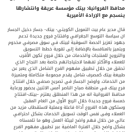
محافظ الفروانية: بيتك مؤسسة عريقة وانتشارها
القنوات المصرفية
ينسجم مع الإرادة الأميرية
أدوات وخدمات
قال مدير عام بيت التمويل الكويتي- بيتك- جسار دخيل الجسار
ان سياسة التوسع الجغرافي وافتتاح فروع جديدة تدعم
جهود تعزيز الحصة السوقية لبيتك في سوق مصرفي مخدوم
خدمات ما بعد البيع
ويتميز بالمنافسة بالإضافة إلى تقوية خطط التسويق
والترويج للمنتجات والخدمات من خلال فروع تكون الأقرب
للعملاء والأكثر تفهما لاحتياجاتهم خاصة بعد النجاح الذي
اتصل بنا
تحقق من خلال تطبيق مفهوم الفرع الشامل الذي يعبر عن
طبيعة بيتك كمصرف شامل يقدم مجموعة متكاملة ومتميزة
من الخدمات. واوضح الجسار في تصريح صحفي خلال افتتاح
مواقع الفروع وأجهزة الصرف الآلي
فرع بيتك في منطقة صباح الناصر أمس الاثنين بحضور ورعاية
محافظ الفروانية انه من هذا المنطلق يعتزم –بيتك-افتتاح
ألمانيا
خمسة فروع جديدة خلال الربع الأول من العام المقبل
وستكون هذه الفروع أداة فاعلة وعملية لاستقطاب مزيد من
العملاء وفى نفس الوقت تسويق الخدمات بشكل احترافي
ماليزيا
عالي من خلال فهم واضح لبيئة العمل وهو ما تلمسناه
بشكل واضح خلال الفترة الماضية عبر تطبيق مفهوم الفرع