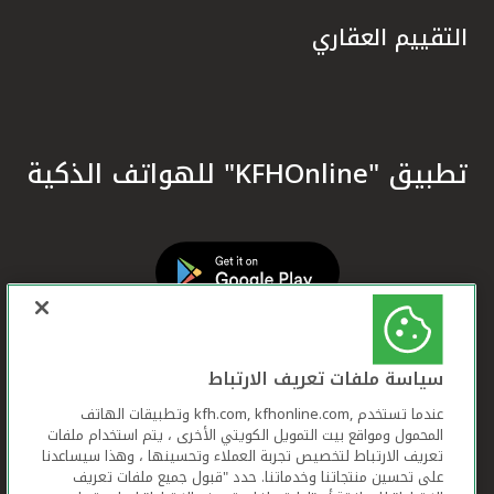
التقييم العقاري
تطبيق "KFHOnline" للهواتف الذكية
سياسة ملفات تعريف الارتباط
عندما تستخدم ,kfh.com, kfhonline.com وتطبيقات الهاتف
المحمول ومواقع بيت التمويل الكويتي الأخرى ، يتم استخدام ملفات
تعريف الارتباط لتخصيص تجربة العملاء وتحسينها ، وهذا سيساعدنا
على تحسين منتجاتنا وخدماتنا. حدد "قبول جميع ملفات تعريف