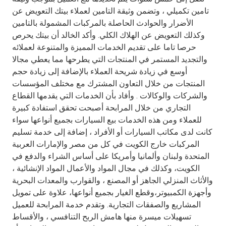
Turkey
تامين تكميلي ، وتضمن وثيقة التامين لعملاء بيتك التعويض عن
الأضرار والحوادث الحاصلة بالمركبات المشمولة بالتامين
Egypt
وكذلك التعويض عن الهلاك الكلي. وأكد الخالد أن بيتك يحرص
حرصا تاما على تقديم الخدمات المميزة والمتنوعة لعملائه
UK
والتجديد المستمر في المنتجات التي يطرحها مما يعطي مجالا
أوسع في زيادة شريحة العملاء بالإضافة إلى زيادة حجم
المنتجات من خلال التعاون المشترك مع مختلف المؤسسات
Kingdom of Bahrain
والشركات والوكالات . وأفاد بأن الخدمات التي يقدمها القطاع
التجاري من خلال المرابحة أصبحت تحقق استفادة كبيرة
للعملاء ومن هذه الخدمات بيع السيارات بجميع أنواعها سواء
كانت لدى مكاتب السيارات أو الأفراد ، إضافة إلى خدمة تسليم
المركبات خارج الكويت في كل من مصر والإمارات العربية
المتحدة ولبنان وألمانيا وأمريكا على أساس الشراء والدفع في
الكويت، وكذلك في مجال المواد والأعمال المواد الإنشائية ،
والأثاث المنزلي الجاهز أو المصنع ، والقوارب والمعدات البحرية
وأجهزة الكمبيوتر،وقطع الغيار بجميع أنواعها، علاوة على تمويل
المشاريع والصفقات التجارية. وتقدم خدمة المرابحة للعميل
تسهيلات ميسرة منها هامش الربح التنافسي ، والأقساط