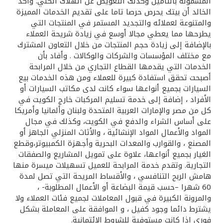
تركيا
المشمولة بالتامين وكذلك التعويض عن الهلاك الكلي. وأكد
الخالد أن بيتك يحرص حرصا تاما على تقديم الخدمات المميزة
والمتنوعة لعملائه والتجديد المستمر في المنتجات التي
مصر
يطرحها مما يعطي مجالا أوسع في زيادة شريحة العملاء
بالإضافة إلى زيادة حجم المنتجات من خلال التعاون المشترك
مع مختلف المؤسسات والشركات والوكالات . وأفاد بأن
المملكة المتحدة
الخدمات التي يقدمها القطاع التجاري من خلال المرابحة
أصبحت تحقق استفادة كبيرة للعملاء ومن هذه الخدمات بيع
مملكة البحرين
السيارات بجميع أنواعها سواء كانت لدى مكاتب السيارات أو
الأفراد ، إضافة إلى خدمة تسليم المركبات خارج الكويت في
كل من مصر والإمارات العربية المتحدة ولبنان وألمانيا وأمريكا
على أساس الشراء والدفع في الكويت، وكذلك في مجال
المواد والأعمال المواد الإنشائية ، والأثاث المنزلي الجاهز أو
المصنع ، والقوارب والمعدات البحرية وأجهزة الكمبيوتر،وقطع
الغيار بجميع أنواعها، علاوة على تمويل المشاريع والصفقات
التجارية. وتقدم خدمة المرابحة للعميل تسهيلات ميسرة منها
هامش الربح التنافسي ، والأقساط المريحة التي تصل لمدة
60 شهرا –حسب قيمة البضاعة أو الأعمال المطلوبة- ،
والمرونة الكبيرة في قبول المعاملات لجميع فئات العملاء ولا
يشترط دائما وجود كفيل ، و الموافقة على المعاملة بشكل
فوري إذا كانت مستوفية للشروط الائتمانية.