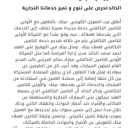
الخالد:نحرص على تنوع و تميز خدماتنا التجارية
القنوات المصرفية
أطلق بيت التمويل الكويتي –بيتك- بالتعاون مع الأولى
أدوات وخدمات
للتامين التكافلي خدمة جديدة مميزة تضاف إلى الخدمات
التي يقدمها لعملائه ، حيث وقع عقدا مع الشركة الأولى
للتامين التكافلي يتم من خلاله تقديم خدمة التامين
خدمات ما بعد البيع
التكافلي لعملاء بيتك . ومثل بيتك في التوقيع على العقد
احمد محمد الخالد مدير إدارة المرابحة كما مثل الشركة
الأولى للتامين التكافلي مبارك سالم المزيني نائب المدير
العام لشئون السيارات، وقد أعرب كل من الطرفين عن
اتصل بنا
سعادته لمثل هذا التعاون الذي يحقق المصلحة المشتركة
بين كل منها إضافة إلى مصلحة العميل في استفادته من
مواقع الفروع وأجهزة الصرف الآلي
المنتجات والخدمات التي يقدمها -بيتك- والأولى للتامين
التكافلي. وذكر الخالد أن التامين التكافلي الذي يشمله
ألمانيا
العقد سيكون على السيارات التجارية والمستعملة من
المكاتب والأفراد ضد أخطار الحوادث والهلاك الكلي وذلك
خلال مدة تصل إلى خمس سنوات يتم تحديدها مع العميل
ماليزيا
بموجب وثيقة تامين تكميلي ، وتضمن وثيقة التامين لعملاء
بيتك التعويض عن الأضرار والحوادث الحاصلة بالمركبات