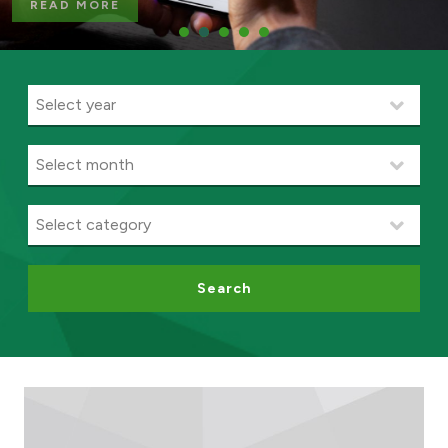
READ MORE
Ways to bank
Tools & Services
After Sales Services
Contact us
Branch & ATM locator
Search
Germany
Malaysia