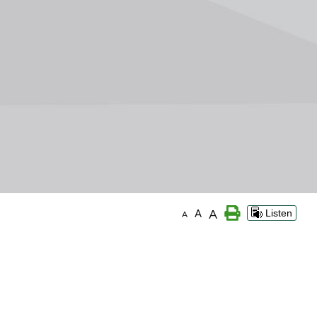
A
A
Listen
A