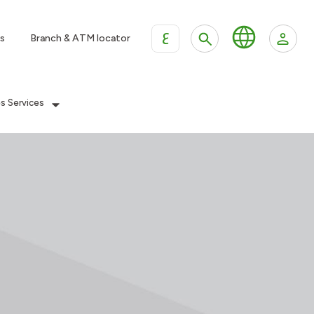
ع
s
Branch & ATM locator
es Services