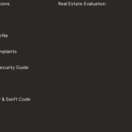
tions
Real Estate Evaluation
file
plaints
ecurity Guide
 & Swift Code