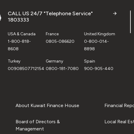
CALL US 24/7 "Telephone Service"
1803333
USA & Canada
France
United Kingdom
1-800-818-
0805-086620
0-800-014-
8608
8898
Turkey
Germany
Spain
00908507712154
0800-181-7080
900-905-440
About Kuwait Finance House
Financial Rep
Board of Directors &
Local Real Es
Management