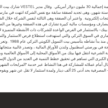
شارك بيت التمويل الكويتي- بيت
جات إلكترونية . واعتبر أن الصفقة وهى الثالثة لنفس الشركة خلال ال
مع مصارف ومؤسسات مالية كبيرة تشارك في هذه الصفقة وغيرها من ال
بيتك- بالاستثمار في الفرص الواعدة للشركات ذات الأنشطة المتميزة لا
ستثماري في السوق التركي والتي استهدفت استطلاع فرص الاستثمار والتم
ومصداقية عالية ف
ة في بورصتي اسطنبول ولندن للأوراق المالية ، وتصدر غالبية منتجاتها إ
 الشرعية انتقل فيها بيتك من الأسواق المحلية إلى الأسواق العالمية و
لكبرى التي تساهم في تحقيق خطط التنمية في العديد من الدول الإسلام
مجال أمام عملائه للمشاركة في هذا النشاط عبر خدمة "المرابحات الشهري
تدفقات نقدية سريعة ، وتتاح المرابحات الشهرية عبر فروع -بيتك- المصرفية بحد أدن