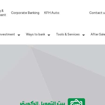
g &
Corporate Banking
KFH Auto
Contact u
ment
Investment
Ways to bank
Tools & Services
After Sal