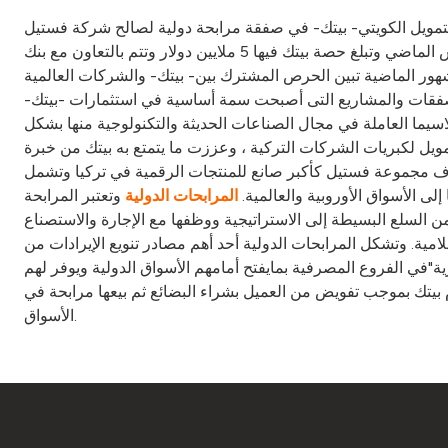
ك- في صفقة مرابحة دولية لصالح شركة فستيل VESTEL التركية وهى اكبر صانع للتقنيات الرقمية وأجهزة التلفزيون بقيمة إجمالية 30 مليون دولار أمريكي . وقال مدير
إدارة الاستثمار الدولي عماد يوسف المنيع إن الصفقة مدتها ستة شهور، وهى تجديد لصفقة سابقة مع نفس الشركة انتهت في مارس الماضي وتبلغ حصة بيتك فيها 5 ملايين دولار وتتم بالتعاون مع بنك HSBC
شهور الماضية تبين الحرص المشترك بين- بيتك- والشركات العالمية
صفقات والمشاريع التى أصبحت سمة أساسية في استثمارات -بيتك-
سيما العاملة في مجال الصناعات الحديثة والتكنولوجية منها بشكل
ويل لكبريات الشركات التركية ، وعززت ما يتمتع به بيتك من خبرة
ي هذا السوق منذ بدأ نشاطه بتأسيس بيت التمويل الكويتي التركي عام 1988 . وتعرف مجموعة فستيل كأكبر صانع للمنتجات الرقمية في تركيا وتشمل DVD والDVB وغيرها من
لى الأسواق الأوروبية والعالمية.
وتعتبر المرابحة
المرابحات الدولية
من السلع البسيطة إلى الاستراتيجية ووظفها مع الإجارة والاستصناع
ية. وتشكل المرابحات الدولية أحد أهم مصادر تنويع الإيرادات من
ة"في الفروع المصرفية بمايفتح أمامهم الأسواق الدولية ويوفر لهم
ى 25 ألف دينار ولمدة استثمار لا تقل عن شهر ويقوم بيتك بموجب تفويض من العميل بشراء البضائع ثم بيعها مرابحة في
الأسواق.