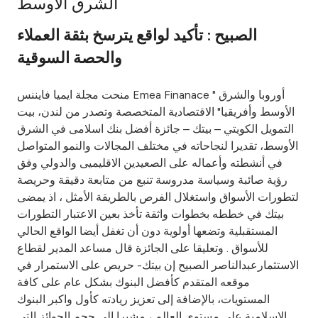
الشرق الأوسط
Ways to bank
الصبيح : تأكيد لواقع يترسخ بثقة العملاء
والحصة السوقية
Tools & Services
منحت مجلة ايميا فايننس Emea Finanace " أوروبا والشرق
After Sales Services
الأوسط وأفريقيا" الاقتصادية المتخصصة وتصدر من لندن، بيت
التمويل الكويتي – بيتك – جائزة أفضل بنك اسلامى في الشرق
الأوسط، تقديرا لنجاحاته في مختلف المجالات والنمو المتواصل
في أنشطته وأعماله على الصعيدين الاقليميى والدولي وفق
Contact us
رؤية صائبة وسياسة مدروسة تنبع من متابعة دقيقة وحريصة
لتطورات الأسواق واستغلال الفرص بالطريقة الأمثل ، اذ يمضى
Branch & ATM locator
بيتك في خططه بخطوات واثقة تأخذ بعين الاعتبار التطورات
المستقبلية وتضعها أولوية دون أن تغفل أيضا الواقع الحالي
Germany
للأسواق . وتعليقا على الجائزة قال مساعد المدير لقطاع
الاستثمارعبدالناصر الصبيح إن بيتك- حريص على الاستمرار في
Malaysia
موقعه المتقدم كأفضل البنوك بشكل عام على كافة
المستويات، بالإضافة إلى تعزيز ريادته كأول واكبر البنوك
الإسلامية على مستوى العالم ، مشيرا إلى حجم الجوائز التي