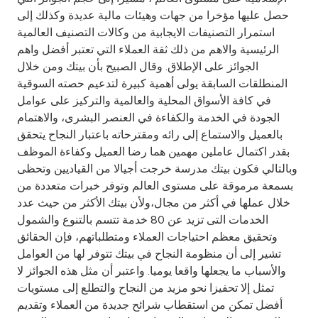
Turkey
حصل عليها مؤخرا من جهات وهيئات مالية عديدة وكذلك إلى
استمرار التصنيفات الايجابية من وكالات التصنيف العالمية
Egypt
الرئيسية والاهم من ذلك ثقة العملاء التي تعتبر أفضل واهم
الجوائز على الإطلاق. وقال الصبيح بأن بيتك ومن خلال
UK
المنطلقات السابقة يولى أهمية كبيرة لتدعيم حصته السوقية
في كافة الأسواق المحلية والعالمية والتركيز على عوامل
الجودة في الخدمة والكفاءة في العنصر البشرى، والاهتمام
Kingdom of Bahrain
بالعميل والاستماع إلى رائه ومقترحاته باعتبار النجاح يتحقق
بقدر اكتمال عاملين مهمين هما رضا العميل وكفاءة الموظف
وبالتالي فكون بيتك مدرسة خرجت أجيالا من القياديين وتحظى
بسمعة مرموقة على مستوى العالم وتوفر خبرات متعددة من
خلال عملها في أكثر من مجال،ولأن بيتك الأكثر من حيث عدد
الخدمات التى تزيد عن 80 خدمة تتسم بالتنوع والشمول
وتحقيق معظم احتياجات العملاء ومتطلباتهم، فإن الحقائق
تشير إلى أن منظومة النجاح في بيتك تتوفر لها من العوامل
والأسباب ما يجعلها واقعا يوميا. واعتبر أن مثل هذه الجوائز لا
تمثل إلا تحفيزا نحو مزيد من النجاح والتطلع إلى مستويات
أفضل تمكن من استقطاب شرائح جديدة من العملاء وتقديم