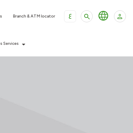
ع
s
Branch & ATM locator
es Services