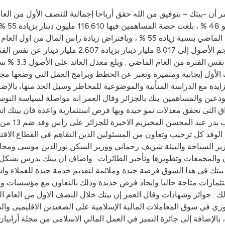
168.761
لأول إيجابية ومتميزة وتعبر عن الخطط وبرامج العمل التي وضعها مجلس 
تزايدة مع الدراسة المتأنية والموضوعية للمخاطر وسبل الحد منها، بالإ
ين والمساهمين. بنك بالجزائر وقال العمر انه مواصلة لسياسة التوسع
واق التى تحقق معدلات نمو جيدة وبها فرص استثمارية واعدة فان بيتك ا
المغربية ، 
الوفد كل ترحيب وتعاون من المسئولين الذين التقاهم في القطاع الاق
وزير السياحة والبيئة شريف رحماني ووزير السكن نورالدين موسى ومحا
بيتك فى هذا السوق فرصة جيدة وملائمة لتقديم خدمة جيدة للعملاء واستغ
ثمارات متاحة حاليا وايجاد فرص جديدة وذلك بالتعاون مع مؤسسات و
جوائز وشهادات وقال العمر إن بيتك خلال النصف الاول من العام الجار
وري في سوق المعاملات المالية الإسلامية على الصعيدين الاقليميى وال
لامى العالمية ، بالإضافة إلى جائزة التميز في العمل المالي الاسلامى من مجل