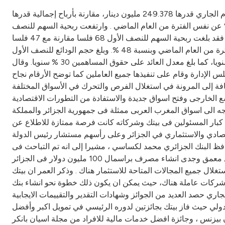
أعلن المدير العام لبيت التمويل الكويتي– بيتك – محمد سليمان العمر أن -بيتك – بتوفيق من الله حقق أرباحا إجمالية للنصف الأول من العام الجاري قدرها 249.378 مليون دينار، مقارنة بأرباح إجمالية قدرها
 مليون دينار للنصف الأول من العام الماضي ، وبنسبة نمو 48 % ، بلغت حصة المساهمين فيها 116.610 مليون دينار بزيادة 55 % عن نفس الفترة من العام الماضي . وارتفعت ربحية السهم للنصف
الأول إلى 73 فلسا مقارنة مع 47 فلسا للفترة نفسها من العام الماضي بنسبة زيادة 55 % ، وبافتراض زيادة راس المال من اول العام فقد بلغت ربحية السهم للنصف الأول 68 فلسا مقارنة مع 47 فلسا
للفترة نفسها من العام الماضي بنسبة زيادة 45 % . ووصل حجم الأصول إلى 8.017 مليار دينار بزيادة 2.607 مليار دينار عن نفس الفترة من العام الماضي وبنسبة 48 %. وبلغ حجم الودائع للنصف الأول
4.822 مليار دينار بزيادة 1.238 مليار دينار وبنسبة زيادة 35 % عن نفس الفترة من العام الماضي . وبلغ معدل العائد على الأصول 3.3 % سنويا، كما بلغ معدل العائد على حقوق المساهمين 30 % سنويا. وقال
الإدارة وقام على تنفيذها جميع العاملين كما توضح الأرقام نجاح
ضافة إلى المرونة في استغلال الفرص والتحرك في الأسواق المختلفة
 الخارجى وفتح اسواق جديدة والاستفادة من التطورات الاقتصادية
تجه الى اسواق المغرب العربى ممثلة فى جمهورية الجزائر والمملكة
مشيرا الى ان زيارة رئيس مجلس الادارة والعضو المنتدب بدر عبد المحسن المخيزيم الاخيرة للجزائر على راس وفد ضم 13 من كبار المسئولين فى بيتك وشركاته كانت فرصة ممتازة للاطلاع عن
تصادي والاستثماري في الجزائر وعلى رأسهم مستشار رئيس الدولة
فظ البنك الجزائري محمد لكساسي ، مشيرا إلى انه تم التباحث فى
فرص استثمارية بقطاعات عدة كالتكنولوجي والصحي وبناء المدن والمجمعات وتطويرها وتأجير الطائرات . واضاف ان بيتك يدرس بشكل معمق وجدى انشاء مصرف براسمال 100 مليون دولار فى الجزائر
لال جميع المجالات المتاحة للاستثمار هناك . وذكر العمر ان بيتك
شركات عاملة هناك، حيث يمكن ان يكون ذلك خطوة نحو انشاء بنك
ي حصد العديد من الجوائز وشهادات التقدير والتقييمات الايجابية
دولي حيث فاز بيتك بجائزتين لدوره الرئيسي في تمويل اكبر وأفضل
ة أرابيان بيزنس ، وجائزة افضل خدمات مالية للافراد من مجلة اسيان بانكر