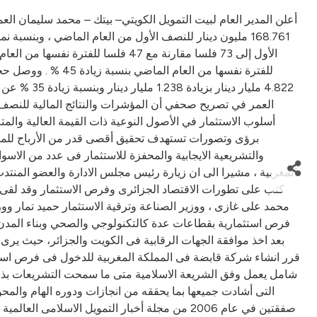
العمر في تصريح صحفي أن المؤشرات والنتائج المالية للنصف ا
أسلوب الاستثمار في الأصول النوعية ذات القيمة العالية والم
برؤى وتصورات تستهدف تحقيق أقصى قدر من الأرباح للمودع
والتشريعية الايجابية والمحفزة للاستثمار فى عدد من الاس
كثب على تطورات الاقتصاد الجزائرى وفرص الاستثمار وقد لقى 
محمد على غازى ، ووزير الصناعة وترقية الاستثمار حميد تمار و
بعد اخذ موافقة الجهات الرقابية فى الكويت والجزائر، حيث يرى 
قرر انشاء شركة قابضة فى المملكة المغربية للدخول فى فرص است
شامل يعمل وفق الشريعة الاسلامية متى ما سمحت التشريعات بذلك . 
التى أشادت جميعها بما يحققه من انجازات ودوره الهام والمح
صفقتين في عام 2006 من مجلة أخبار التمويل الاس