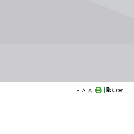
A
A
Listen
A