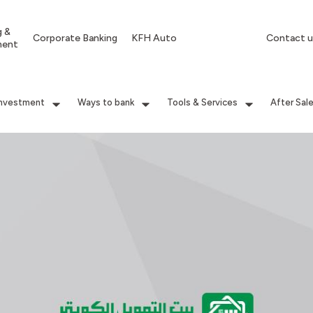
g &
Corporate Banking
KFH Auto
Contact u
ment
Investment
Ways to bank
Tools & Services
After Sal