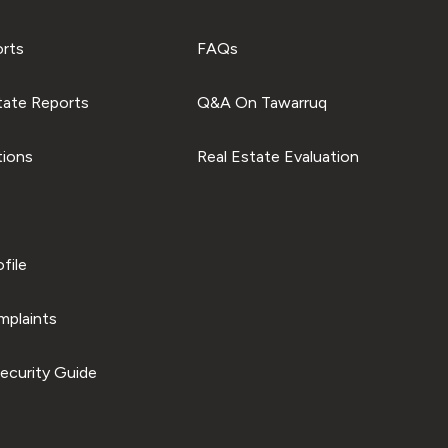
orts
FAQs
tate Reports
Q&A On Tawarruq
tions
Real Estate Evaluation
file
plaints
ecurity Guide