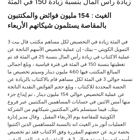
زيادة رأس المال بنسبة زيادة 150 في المئة
Ways to bank
الغيث : 154 مليون فوائض والمكتتبون
بالمقاصة يستلمون شيكاتهم الأربعاء
Tools & Services
3 في المئة زيادة في التخصيص لكل مساهم مكتتب قال بيت
After Sales Services
التمويل الكويتي – بيتك- إن عملية تخصيص الأسهم الناتجة عن
عملية الاكتتاب في زيادة رأس المال بنسبة 25 في المئة قد تم
تغطيتها بنسبة 150 في المئة في فترة قياسية ، وبلغ اجمالى
المبالغ المكتتب فيها 460 مليون دينار وسيتم تخصيص ما
Contact us
نسبته حوالي 3 في المئة لكل مساهم قام بالاكتتاب بالزيادة عن
الحصة المحددة للاكتتاب ، وبلغ حجم الفوائض النقدية الناتجة
Branch & ATM locator
عن عملية التخصيص حوالي 154 مليون دينار ، تم إيداع جزء
منها أمس الاثنين في حسابات المساهمين المكتتبين عبر فروع
Germany
بيتك، فيما سيتسلم باقي المكتتبين شيكاتهم من الشركة
الكويتية للمقاصة يوم الأربعاء المقبل . وقال مدير إدارة
Malaysia
العمليات أنور بدر الغيث انه بالنسبة للمساهمين الذين اكتتبوا
بحصة تزيد عن حصتهم المقررة وفق الاكتتاب فقد تم تخصيص
أسهم لهم بما نسبته حوالي 3 في المئة زيادة عن القدر المقرر