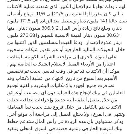
Turkey
لهم ، وذلك تجاوبا مع الإقبال الكبير الذي شهدته عملية الاكتتاب
، التي كان مقررا لها الفترة من 21/5 إلى 11/6 . ويبلغ رأسمال
Egypt
بيتك حاليا 141 مليون دينار وسيصل بعد الزيادة إلى 171.5 مليون
دينار، ويبلغ ناتج زيادة رأس المال 306.312 مليون دينار ، منها
UK
30.631 مليون دينار القيمة الاسمية للسهم و276.681 مليون
دينار علاوة الإصدار . ودعا الغيث المساهمين الذين اكتتبوا من
خلال التحويلات المالية الخارجية أو عبر تقديم شيكات مسحوبة
Kingdom of Bahrain
على البنوك الأخرى إلى مراجعة الشركة الكويتية للمقاصة
اعتبارا من الأربعاء المقبل لاستلام الشيكات الخاصة بهم ،
مؤكدا أن الاكتتاب قد تم في وقت قياسي بحيث تم تخصيص
الأسهم بعد أسبوع من تاريخ الانتهاء من عملية الاكتتاب وقد
تضافرت جميع الجهود والإمكانيات البشرية والفنية لجميع
العاملين في بيتك لإنجاح هذه العملية دون اى مصاعب أوعوائق
من خلال تفعيل أنظمة آلية جديدة وإجراءات إضافية جعلت
الاكتتاب يتم بالكامل من خلال فروع بيتك بحيث تبدأ المعاملة
وتنتهي في الفرع ، ولا يحتاج العميل إلى مراجعة أي موقع آخر .
وذكر مسئولون بان هذه الزيادة في رأس المال ستدعم خطط
بيتك للتوسع الخارجي وتنمية حصته في السوق المحلى وتنفيذ