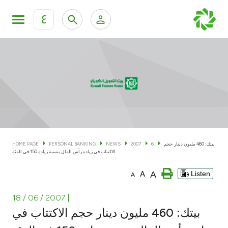
ع
Personal Banking
Private Banking & Wealth Man
KFH Online Personal Banking Services
KFH Online Corporate Banking Services
Accounts
KFH Online Trade Service
Cards
بيتك: 460 مليون دينار حجم
6
2007
NEWS
PERSONAL BANKING
HOME PAGE
الاكتتاب في زيادة رأس المال بنسبة زيادة 150 في المئة
Banking Tiers
A
A
Listen
A
Financing
18 / 06 / 2007
|
بيتك: 460 مليون دينار حجم الاكتتاب في
Investment