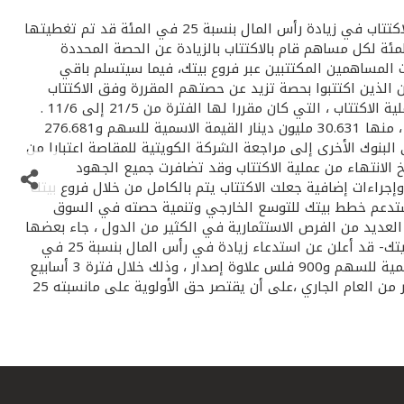
3 في المئة زيادة في التخصيص لكل مساهم مكتتب قال بيت التمويل الكويتي – بيتك- إن عملية تخصيص الأسهم الناتجة عن عملية الاكتتاب في زيادة رأس المال بنسبة 25 في المئة قد تم تغطيتها
 في فترة قياسية ، وبلغ اجمالى المبالغ المكتتب فيها 460 مليون دينار وسيتم تخصيص ما نسبته حوالي 3 في المئة لكل مساهم قام بالاكتتاب بالزيادة عن الحصة المحددة
 إيداع جزء منها أمس الاثنين في حسابات المساهمين المكتتبين عبر فروع بيتك، فيما سيتسلم باقي
ين الذين اكتتبوا بحصة تزيد عن حصتهم المقررة وفق الاكتتاب
فقد تم تخصيص أسهم لهم بما نسبته حوالي 3 في المئة زيادة عن القدر المقرر لهم ، وذلك تجاوبا مع الإقبال الكبير الذي شهدته عملية الاكتتاب ، التي كان مقررا لها الفترة من 21/5 إلى 11/6 .
ويبلغ رأسمال بيتك حاليا 141 مليون دينار وسيصل بعد الزيادة إلى 171.5 مليون دينار، ويبلغ ناتج زيادة رأس المال 306.312 مليون دينار ، منها 30.631 مليون دينار القيمة الاسمية للسهم و276.681
 البنوك الأخرى إلى مراجعة الشركة الكويتية للمقاصة اعتبارا من
 الانتهاء من عملية الاكتتاب وقد تضافرت جميع الجهود
إجراءات إضافية جعلت الاكتتاب يتم بالكامل من خلال فروع بيتك
ل ستدعم خطط بيتك للتوسع الخارجي وتنمية حصته في السوق
ديد من الفرص الاستثمارية في الكثير من الدول ، جاء بعضها
بدعوات من حكوماتها تقديرا لما يتمتع به من مكانة وسمعة وريادة على صعيد العمل المالي الاسلامى في المنطقة والعالم . وكان- بيتك- قد أعلن عن استدعاء زيادة في رأس المال بنسبة 25 في
المئة يتم تغطيتها بفتح باب الاكتتاب للمساهمين في 306.312 ملايين سهم بقيمة دينار واحد لكل سهم عبارة عن 100 فلس قيمة إسمية للسهم و900 فلس علاوة إصدار ، وذلك خلال فترة 3 أسابيع
حددها للاكتتاب . وحسب النظم فان لكل مساهم حق الاكتتاب في ما لايزيد عن 100 في المئة من عدد أسهمه المملوكة في 19 فبراير من العام الجاري ،على أن يقتصر حق الأولوية على مانسبته 25