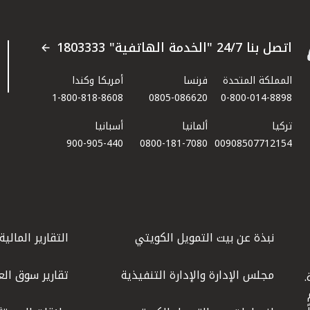
اتصل بنا 24/7 "الخدمة الهاتفية" 1803333
المملكة المتحدة
فرنسا
أمريكا وكندا
1-800-818-8608
0805-086620
0-800-014-8898
تركيا
ألمانيا
أسبانيا
900-905-440
0800-181-7080
00908507712154​
نبذة عن بيت التمويل الكويتي
التقارير المالية
مجلس الإدارة والإدارة التنفيذية
تقارير سوق الع
.
ليوم