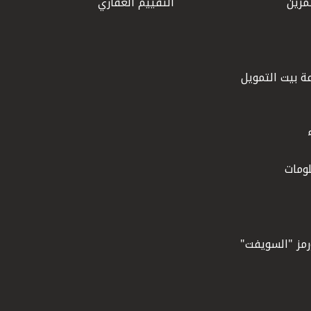
مرين
التقييم العقاري
ة بيت التمويل
ومات
ورمز "السويفت"