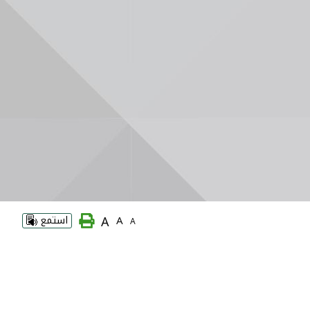
A
A
استمع
A