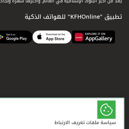
يعد من أكبر البنوك الإسلامية في العالم. وأكثرها شهرة ونجاحاً.
تطبيق "KFHOnline" للهواتف الذكية
سياسة ملفات تعريف الارتباط