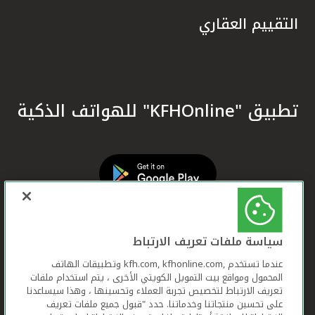
التقييم العقاري
تطبيق "KFHOnline" للهواتف الذكية
سياسة ملفات تعريف الارتباط
عندما تستخدم ,kfh.com, kfhonline.com وتطبيقات الهاتف
المحمول ومواقع بيت التمويل الكويتي الأخرى ، يتم استخدام ملفات
تعريف الارتباط لتخصيص تجربة العملاء وتحسينها ، وهذا سيساعدنا
على تحسين منتجاتنا وخدماتنا. حدد "قبول جميع ملفات تعريف