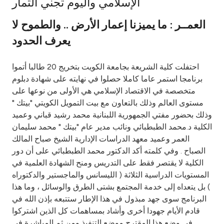
الإسلامي واليوم تجني الثمار
Ways to bank
العمــر : ما يميزنا إعمار الأرض .. والطموح لا
يعرف الحدود
Tools & Services
احتفلت كلية الشريعة بجامعة الكويت بتخريج 20 طالبا أتموا
After Sales Services
برنامجا استمر عاما كاملا حصلوا في نهايته على شهادة دبلوم
متخصصة في الاقتصاد الإسلامي هي الأولى من نوعها على
مستوى العالم وذلك بالتعاون مع بيت التمويل الكويتي "بيتك "
وذلك بحضور مفتي الجمهورية اللبنانية محمد رشيد قباني وعميد
Contact us
الكلية د.محمد الطبطبائي ونائب مدير عام "بيتك " محمد سليمان
العمر وعميد معهد الدراسات الإدارية الشيخ صباح المالك
Branch & ATM locator
الصباح . وفي كلمته أكد الدكتور محمد الطبطبائي على أن دور
الكلية لا يقتصر فقط على التدريس ومنح الشهادة العلمية في
Germany
المستويات الدراسية الثلاثة ( الليسانس والماجستير والدكتوراه
) بل يتعداه إلى خدمة المجتمع بشتى الطرق والوسائل ، وما هذا
Malaysia
البرنامج سوى جهد مبذول في هذا الإطار ستتبعه بإذن الله في
قادم الأيام جهودا أخرى وأشاد بمساهمات كل الذين اشتركوا
في وضع هذا المقترح موضع التنفيذ ومن ثم المباشرة في