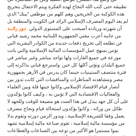
Turkey
تطبيقه حتى كتب الله النجاح لهذه الفكرة ويتم الاحتفال بتخريج
هذه الكوكبة من الخريجين وهم كلهم من موظفي "بيتك" الذي
Egypt
لم يعد اليوم المصرف الإسلامي الرائد في الكويت والمنطقة بل
أن شهرته وريادته أصبحت على المستوى الدولي .
دور رائــد
UK
من جانبه أعرب مفتي الجمهورية اللبنانية محمد رشيد قباني
عن تطلعه إلى تخريج دفعات جديدة من الكوادر البشرية التي
تؤمن بمنهج عمل المؤسسات المالية الإسلامية والتي باتت
Kingdom of Bahrain
موزعة في جميع القارات ولها تواجد مباشر وغير مباشر في
جميع البلدان وتؤتي أكلها كل حين. واسترجع قباني بذاكرته إلى
فترة منتصف الستينيات حينما كان يدرس في الأزهر بجمهورية
مصر ومشاهدته المناظرات والمناقشات التي كانت تدور بين
أنصار قيام الاقتصاد الإسلامي وكانوا حينها قلة وبين العلماء
والفعاليات الاقتصادية التي لا تؤمن به ، وكيف كانوا يؤكدون
على أن كل جهد يبذل في هذا الصدد هو مضيعة للوقت وللجهد لا
طائل من ورائه ، وكانوا يؤكدون استحالة قيام ونجاح مصرف
يعمل وفقا للشريعة الإسلامية ، ويدور الزمن دورته وتقوم بدلا
من مؤسسة مالية إسلامية ، تقوم صناعة مالية إسلامية تشهد
نموا مستمرا هو الأكبر من نوعه بين الصناعات والقطاعات