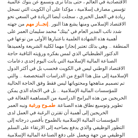
الاقتصادية في العالم ، حتى بدأنا نرى ونسمع عن بنوك عالمية
تؤسس مصارف إسلامية ، مؤكدا على أن الكويت التي تسجل
ريادة في العمل الخيري ، سجلت أيضا الريادة في السعي نحو
الاقتصاد الإسلامي ومنها يشع هذا النور .
من جهته
إنجــاز مهم
شدد نائب المدير العام في "بيتك" محمد سليمان العمر على
أهمية هذه الشهادة العلمية باعتبارها الأولى من نوعها في
المنطقة ... وهي بذلك تعتبر إنجازا مهما لكلية الشريعة ولعميدها
الدكتور الطبطبائي الذي لمس بفكره ورؤيته الثاقبة حاجة
الصناعة المالية الإسلامية التي باتت اليوم إحدى دعامات
الاقتصاد الوطني ليس في الكويت فحسب بل في أكثر الدول
الإسلامية إلى مثل هذا النوع من الدراسات المتخصصة ... والتي
تم تصميم مناهجها ومحتوياتها ليس فقط وفق الحاجة الحالية
للمؤسسات المالية الإسلامية ... بل في الاتجاه الذي يمكن
الخريجين من هذه البرامج الدراسية من المساهمة الفعالة في
تطوير وتوسيع نطاق هذه الصناعة.
ونبه العمر
طمـوح ورغبة
الخريجين إلى أهمية أن تقترن الرغبة في العمل لدى
المؤسسات المالية الإسلامية بالطموح بأقصى درجاته إلى
التطور الوظيفي والذي يدفع بصاحبه إلى الارتقاء على السلم
الوظيفي من جهة ويعمل على دفع الصناعة المالية الإسلامية