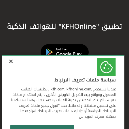
تطبيق "KFHOnline" للهواتف الذكية
سياسة ملفات تعريف الارتباط
عندما تستخدم ,kfh.com, kfhonline.com وتطبيقات الهاتف
المحمول ومواقع بيت التمويل الكويتي الأخرى ، يتم استخدام ملفات
تعريف الارتباط لتخصيص تجربة العملاء وتحسينها ، وهذا سيساعدنا
على تحسين منتجاتنا وخدماتنا. حدد "قبول جميع ملفات تعريف
الارتباط" للموافقة أو "إدارة ملفات تعريف الارتباط" لمراجعتها.
يمكنك معرفة المزيد عن
بيت التمويل الكويتي جميع الحقوق محفوظة © 2026