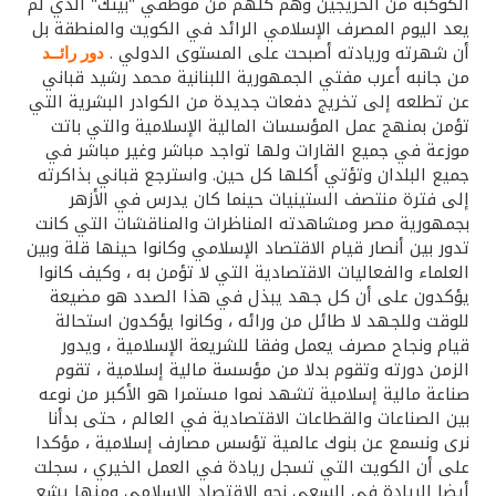
تركيا
الكوكبة من الخريجين وهم كلهم من موظفي "بيتك" الذي لم
يعد اليوم المصرف الإسلامي الرائد في الكويت والمنطقة بل
أن شهرته وريادته أصبحت على المستوى الدولي .
دور رائــد
مصر
من جانبه أعرب مفتي الجمهورية اللبنانية محمد رشيد قباني
عن تطلعه إلى تخريج دفعات جديدة من الكوادر البشرية التي
المملكة المتحدة
تؤمن بمنهج عمل المؤسسات المالية الإسلامية والتي باتت
موزعة في جميع القارات ولها تواجد مباشر وغير مباشر في
جميع البلدان وتؤتي أكلها كل حين. واسترجع قباني بذاكرته
مملكة البحرين
إلى فترة منتصف الستينيات حينما كان يدرس في الأزهر
بجمهورية مصر ومشاهدته المناظرات والمناقشات التي كانت
تدور بين أنصار قيام الاقتصاد الإسلامي وكانوا حينها قلة وبين
العلماء والفعاليات الاقتصادية التي لا تؤمن به ، وكيف كانوا
يؤكدون على أن كل جهد يبذل في هذا الصدد هو مضيعة
للوقت وللجهد لا طائل من ورائه ، وكانوا يؤكدون استحالة
قيام ونجاح مصرف يعمل وفقا للشريعة الإسلامية ، ويدور
الزمن دورته وتقوم بدلا من مؤسسة مالية إسلامية ، تقوم
صناعة مالية إسلامية تشهد نموا مستمرا هو الأكبر من نوعه
بين الصناعات والقطاعات الاقتصادية في العالم ، حتى بدأنا
نرى ونسمع عن بنوك عالمية تؤسس مصارف إسلامية ، مؤكدا
على أن الكويت التي تسجل ريادة في العمل الخيري ، سجلت
أيضا الريادة في السعي نحو الاقتصاد الإسلامي ومنها يشع