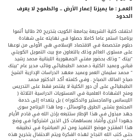
العمــر : ما يميزنا إعمار الأرض .. والطموح لا يعرف
القنوات المصرفية
الحدود
أدوات وخدمات
احتفلت كلية الشريعة بجامعة الكويت بتخريج 20 طالبا أتموا
برنامجا استمر عاما كاملا حصلوا في نهايته على شهادة
دبلوم متخصصة في الاقتصاد الإسلامي هي الأولى من نوعها
خدمات ما بعد البيع
على مستوى العالم وذلك بالتعاون مع بيت التمويل الكويتي
"بيتك " وذلك بحضور مفتي الجمهورية اللبنانية محمد رشيد
قباني وعميد الكلية د.محمد الطبطبائي ونائب مدير عام "بيتك
اتصل بنا
" محمد سليمان العمر وعميد معهد الدراسات الإدارية الشيخ
صباح المالك الصباح . وفي كلمته أكد الدكتور محمد
الطبطبائي على أن دور الكلية لا يقتصر فقط على التدريس
مواقع الفروع وأجهزة الصرف الآلي
ومنح الشهادة العلمية في المستويات الدراسية الثلاثة (
الليسانس والماجستير والدكتوراه ) بل يتعداه إلى خدمة
ألمانيا
المجتمع بشتى الطرق والوسائل ، وما هذا البرنامج سوى
جهد مبذول في هذا الإطار ستتبعه بإذن الله في قادم الأيام
جهودا أخرى وأشاد بمساهمات كل الذين اشتركوا في وضع
ماليزيا
هذا المقترح موضع التنفيذ ومن ثم المباشرة في تطبيقه
حتى كتب الله النجاح لهذه الفكرة ويتم الاحتفال بتخريج هذه