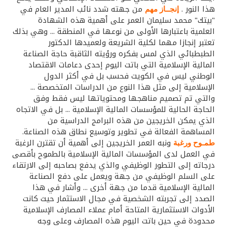
هذا النور .
من جهته شدد نائب المدير العام في
إنجــاز مهم
"بيتك" محمد سليمان العمر على أهمية هذه الشهادة
العلمية باعتبارها الأولى من نوعها في المنطقة ... وهي بذلك
تعتبر إنجازا مهما لكلية الشريعة ولعميدها الدكتور
الطبطبائي الذي لمس بفكره ورؤيته الثاقبة حاجة الصناعة
المالية الإسلامية التي باتت اليوم إحدى دعامات الاقتصاد
الوطني ليس في الكويت فحسب بل في أكثر الدول
الإسلامية إلى مثل هذا النوع من الدراسات المتخصصة ...
والتي تم تصميم مناهجها ومحتوياتها ليس فقط وفق
الحاجة الحالية للمؤسسات المالية الإسلامية ... بل في الاتجاه
الذي يمكن الخريجين من هذه البرامج الدراسية من
المساهمة الفعالة في تطوير وتوسيع نطاق هذه الصناعة.
ونبه العمر الخريجين إلى أهمية أن تقترن الرغبة
طمـوح ورغبة
في العمل لدى المؤسسات المالية الإسلامية بالطموح بأقصى
درجاته إلى التطور الوظيفي والذي يدفع بصاحبه إلى الارتقاء
على السلم الوظيفي من جهة ويعمل على دفع الصناعة
المالية الإسلامية قدما من جهة أخرى ... وأشار في هذا
الصدد إلى تجربته الشخصية في مجال الاستثمار حيث كانت
الأدوات الاستثمارية المتاحة أمام عملاء المصارف الإسلامية
محدودة في حين باتت اليوم هذه المصارف وعلى وجه