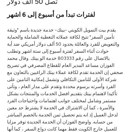
تصل 50 ألف دولار
Ways to bank
لفترات تبدأ من أسبوع إلى 6 اشهر
Tools & Services
يقدم بيت التمويل الكويتي -بيتك- خدمة جديدة باسم "وثيقة
تأمين السفر" تتيح لكافة عملائه التغطية الشاملة والحماية
After Sales Services
والتعويض للفرد والعائلة بحدود 50 ألف دولار أمريكي ضد أية
حوادث أثناء السفر لفترة أسبوع إلى ستة اشهر وتطلب
بالاتصال على رقم 803333 خدمة الو بيتك. وقال محمد
الفوزان مساعد المدير العام للقطاع المصرفي في تصريح
Contact us
صحفي إن الخدمة تقدم لكافة عملاء بيتك الراغبين بالتعاون مع
شركة الأولى للتامين التكافلي وتشمل إمكانية التامين على
Branch & ATM locator
الفرد وأسرته برسوم محددة وتقدم على مدار العام ، وتأتى
تأكيدا لاهتمام بيتك بتقديم افضل الخدمات والمنتجات بشكل
Germany
مستمر وشامل لمختلف جوانب اهتمامات واحتياجات الفرد
والأسرة ، كما أن الاشتراك في الخدمة لا يشترط حد معين
لدخل العميل إذ انه يتم تحصيل ثمن الخدمة بالخصم المباشر
Malaysia
من حسابه. واوضح الفوزان أن الخدمة الجديدة توفر مزايا
للعميل خارج الكويت فقط مهما كانت دواع السفر ، كما أنها