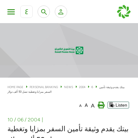
ع
Personal Banking
Private Banking & Wealth Man
KFH Online Personal Banking Services
KFH Online Corporate Banking Services
Accounts
KFH Online Trade Service
Cards
بيتك يقدم وثيقة تأمين
6
2004
NEWS
PERSONAL BANKING
HOME PAGE
السفر بمزايا وتغطية تصل 50 ألف دولار
Banking Tiers
A
A
Listen
A
Financing
10 / 06 / 2004
|
بيتك يقدم وثيقة تأمين السفر بمزايا وتغطية
Investment