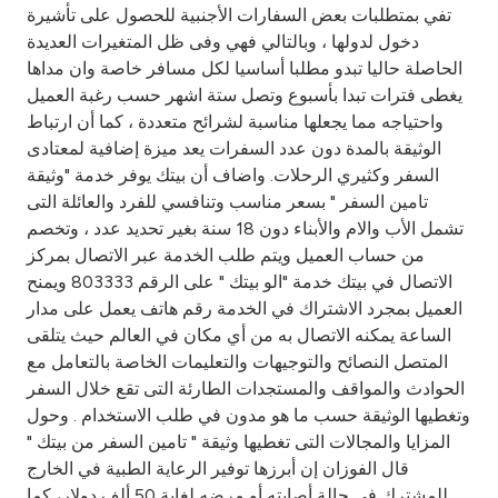
Turkey
تفي بمتطلبات بعض السفارات الأجنبية للحصول على تأشيرة
دخول لدولها ، وبالتالي فهي وفى ظل المتغيرات العديدة
Egypt
الحاصلة حاليا تبدو مطلبا أساسيا لكل مسافر خاصة وان مداها
يغطى فترات تبدا بأسبوع وتصل ستة اشهر حسب رغبة العميل
واحتياجه مما يجعلها مناسبة لشرائح متعددة ، كما أن ارتباط
UK
الوثيقة بالمدة دون عدد السفرات يعد ميزة إضافية لمعتادى
السفر وكثيري الرحلات. واضاف أن بيتك يوفر خدمة "وثيقة
Kingdom of Bahrain
تامين السفر " بسعر مناسب وتنافسي للفرد والعائلة التى
تشمل الأب والام والأبناء دون 18 سنة بغير تحديد عدد ، وتخصم
من حساب العميل ويتم طلب الخدمة عبر الاتصال بمركز
الاتصال في بيتك خدمة "الو بيتك " على الرقم 803333 ويمنح
العميل بمجرد الاشتراك في الخدمة رقم هاتف يعمل على مدار
الساعة يمكنه الاتصال به من أي مكان في العالم حيث يتلقى
المتصل النصائح والتوجيهات والتعليمات الخاصة بالتعامل مع
الحوادث والمواقف والمستجدات الطارئة التى تقع خلال السفر
وتغطيها الوثيقة حسب ما هو مدون في طلب الاستخدام . وحول
المزايا والمجالات التى تغطيها وثيقة " تامين السفر من بيتك "
قال الفوزان إن أبرزها توفير الرعاية الطبية في الخارج
للمشترك في حالة أصابته أو مرضه لغاية 50 ألف دولار، كما