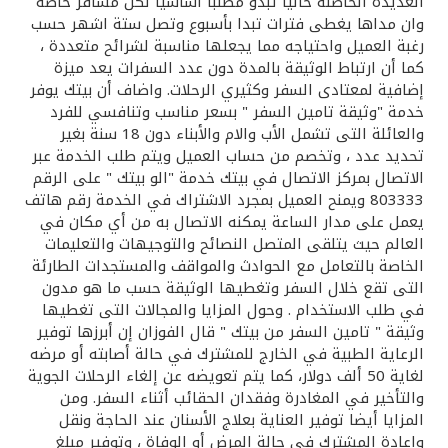
تركيا
العديدة الحاصلة حاليا تبدو مطلبا أساسيا لكل مسافر خاصة
وان مداها يغطى فترات تبدا بأسبوع وتصل ستة اشهر حسب
رغبة العميل واحتياجه مما يجعلها مناسبة لشرائح متعددة ،
مصر
كما أن ارتباط الوثيقة بالمدة دون عدد السفرات يعد ميزة
إضافية لمعتادى السفر وكثيري الرحلات. واضاف أن بيتك يوفر
خدمة "وثيقة تامين السفر " بسعر مناسب وتنافسي للفرد
المملكة المتحدة
والعائلة التى تشمل الأب والام والأبناء دون 18 سنة بغير
تحديد عدد ، وتخصم من حساب العميل ويتم طلب الخدمة عبر
مملكة البحرين
الاتصال بمركز الاتصال في بيتك خدمة "الو بيتك " على الرقم
803333 ويمنح العميل بمجرد الاشتراك في الخدمة رقم هاتف
يعمل على مدار الساعة يمكنه الاتصال به من أي مكان في
العالم حيث يتلقى المتصل النصائح والتوجيهات والتعليمات
الخاصة بالتعامل مع الحوادث والمواقف والمستجدات الطارئة
التى تقع خلال السفر وتغطيها الوثيقة حسب ما هو مدون
في طلب الاستخدام . وحول المزايا والمجالات التى تغطيها
وثيقة " تامين السفر من بيتك " قال الفوزان إن أبرزها توفير
الرعاية الطبية في الخارج للمشترك في حالة أصابته أو مرضه
لغاية 50 ألف دولار، كما يتم تعويضه عن إلغاء الرحلات الجوية
والتأخير في المغادرة وفقدان الحقائب أثناء السفر. ومن
المزايا أيضا توفير العناية بعلاج الأسنان عند الحاجة ونقل
وإعادة المشترك في حالة المرض أو الوفاة ، وتوفير مبلغ