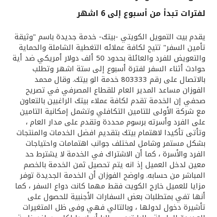
لفترات تبدأ من أسبوع إلى 6 اشهر
القنوات المصرفية
يقدم بيت التمويل الكويتي -بيتك- خدمة جديدة باسم "وثيقة
أدوات وخدمات
تأمين السفر" تتيح لكافة عملائه التغطية الشاملة والحماية
والتعويض للفرد والعائلة بحدود 50 ألف دولار أمريكي ضد أية
حوادث أثناء السفر لفترة أسبوع إلى ستة اشهر وتطلب
خدمات ما بعد البيع
بالاتصال على رقم 803333 خدمة الو بيتك. وقال محمد
الفوزان مساعد المدير العام للقطاع المصرفي في تصريح
صحفي إن الخدمة تقدم لكافة عملاء بيتك الراغبين بالتعاون
مع شركة الأولى للتامين التكافلي وتشمل إمكانية التامين
اتصل بنا
على الفرد وأسرته برسوم محددة وتقدم على مدار العام ،
وتأتى تأكيدا لاهتمام بيتك بتقديم افضل الخدمات والمنتجات
مواقع الفروع وأجهزة الصرف الآلي
بشكل مستمر وشامل لمختلف جوانب اهتمامات واحتياجات
الفرد والأسرة ، كما أن الاشتراك في الخدمة لا يشترط حد
ألمانيا
معين لدخل العميل إذ انه يتم تحصيل ثمن الخدمة بالخصم
المباشر من حسابه. واوضح الفوزان أن الخدمة الجديدة توفر
مزايا للعميل خارج الكويت فقط مهما كانت دواع السفر ، كما
ماليزيا
أنها تفي بمتطلبات بعض السفارات الأجنبية للحصول على
تأشيرة دخول لدولها ، وبالتالي فهي وفى ظل المتغيرات