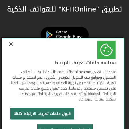
تطبيق "KFHOnline" للهواتف الذكية
سياسة ملفات تعريف الارتباط
عندما تستخدم ,kfh.com, kfhonline.com وتطبيقات الهاتف
المحمول ومواقع بيت التمويل الكويتي الأخرى ، يتم استخدام ملفات
تعريف الارتباط لتخصيص تجربة العملاء وتحسينها ، وهذا سيساعدنا
على تحسين منتجاتنا وخدماتنا. حدد "قبول جميع ملفات تعريف
الارتباط" للموافقة أو "إدارة ملفات تعريف الارتباط" لمراجعتها.
يمكنك معرفة المزيد عن
بيت التمويل الكويتي جميع الحقوق محفوظة © 2026
قبول ملفات تعريف الارتباط كلها
شروط وأحكام استخدام الموقع الإلكتروني
ملفات