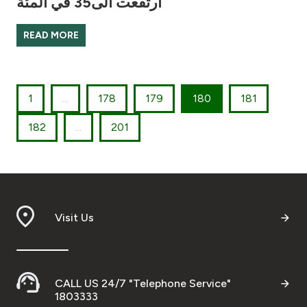
ارتفعت الى35 في المئة
READ MORE
1
...
178
179
180
181
182
...
201
Visit Us
CALL US 24/7 "Telephone Service"
1803333