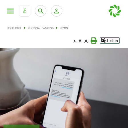
ع
Personal Banking
Private Banking & Wealth Man
HOME PAGE
PERSONAL BANKING
NEWS
KFH Online Personal Banking Services
A
A
Listen
A
KFH Online Corporate Banking Services
Accounts
KFH Online Trade Service
Cards
Banking Tiers
Financing
Investment