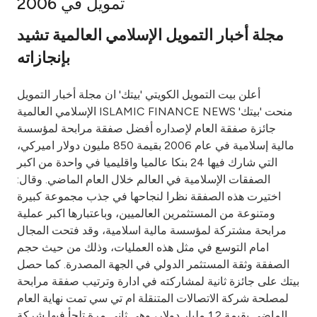
تمويل في 2006
Ways to bank
مجلة أخبار التمويل الإسلامي العالمية تشيد
بإنجازاته
Tools & Services
أعلن بيت التمويل الكويتي 'بيتك' ان مجلة أخبار التمويل
After Sales Services
الإسلامي العالمية ISLAMIC FINANCE NEWS منحت 'بيتك'
جائزة صفقة العام لإصداره أفضل صفقة مرابحة لمؤسسة
مالية إسلامية في عام 2006 بقيمة 850 مليون دولار اميركي،
التي شارك فيها 24 بنكا عالميا واقليميا في واحدة من اكبر
Contact us
الصفقات الإسلامية في العالم خلال العام الماضي. وقال:
اختيرت هذه الصفقة نظرا لنجاحها في جذب مجموعة كبيرة
Branch & ATM locator
ومتنوعة من المستثمرين العالميين، وباعتبارها اكبر عملية
مرابحة مشتركة لمؤسسة مالية اسلامية، وقد فتحت المجال
Germany
امام التوسع في مثل هذه العمليات، وذلك من حيث حجم
الصفقة وثقة المستثمر الدولي في الجهة المصدرة. كما حصل
Malaysia
بيتك على جائزة ثانية لمشاركته في ادارة وترتيب صفقة مرابحة
لمصلحة شركة الاتصالات المتنقلة ام تي سي تمت نهاية العام
الماضي بقيمة 1.2 مليار دولار، وهي ثاني مرة تلجأ فيها شركة