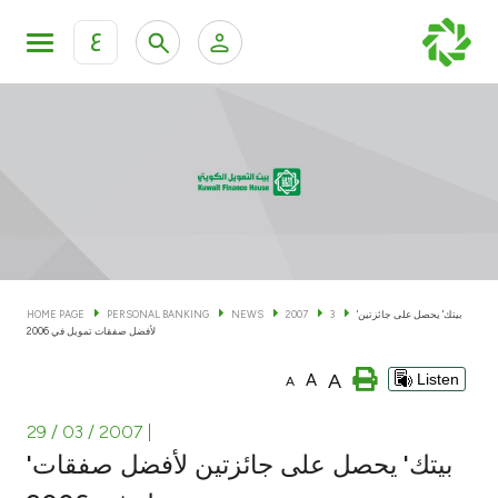
ع
Personal Banking
Private Banking & Wealth Man
KFH Online Personal Banking Services
KFH Online Corporate Banking Services
Accounts
KFH Online Trade Service
Cards
'بيتك' يحصل على جائزتين
3
2007
NEWS
PERSONAL BANKING
HOME PAGE
لأفضل صفقات تمويل في 2006
Banking Tiers
A
A
Listen
A
Financing
29 / 03 / 2007
|
'بيتك' يحصل على جائزتين لأفضل صفقات
Investment