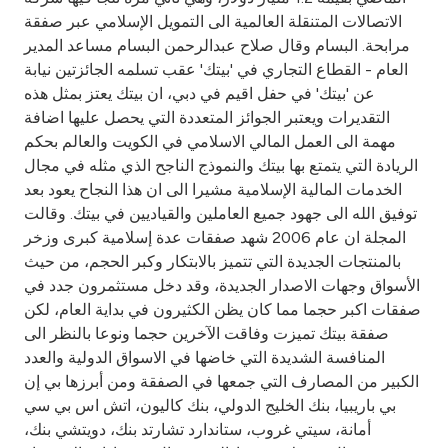
Turkey
الاتصالات المتنقلة العالمية الى التمويل الإسلامي عبر صفقة
مرابحة. البسام وقال صلاح عبدالرحمن البسام مساعد المدير
Egypt
العام - القطاع التجاري في 'بيتك' عقب تسلمه الجائزتين نيابة
عن 'بيتك' في حفل اقيم في دبي، ان بيتك يعتز بمثل هذه
UK
التقديرات ويعتبر الجوائز المتعددة التي يحصل عليها اضافة
مهمة الى العمل المالي الاسلامي في الكويت والعالم بحكم
الريادة التي يتمتع بها بيتك والنموذج الناجح الذي مثله في مجال
Kingdom of Bahrain
الخدمات المالية الإسلامية مشيرا الى ان هذا النجاح يعود بعد
توفيق الله الى جهود جميع العاملين والقياديين في بيتك. وقالت
المجلة ان عام 2006 شهد صفقات عدة إسلامية كبرى وزخر
بالمنتجات الجديدة التي تتميز بالابتكار وكبر الحجم، من حيث
الأسواق وجهات الاصدار الجديدة، وقد دخل مستثمرون جدد في
صفقات اكبر حجما مما كان يظن الكثيرون في بداية العام، لكن
صفقة بيتك تميزت وفاقت الآخرين حجما ونوعا بالنظر الى
المنافسة الشديدة التي خاضها في الاسواق الدولية والعدد
الكبير من المصارف التي جمعها في الصفقة ومن أبرزها بي إن
بي باريبيا، بنك الخليج الدولي، بنك كاليون، اتش اس بي سي
أمانة، سيتي غروب، ستاندارد تشارتد بنك، دويتشي بنك،