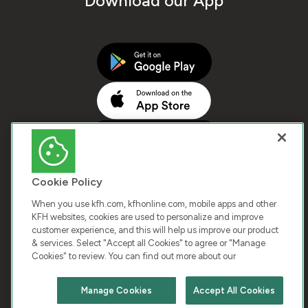
Download our App
Cookie Policy
When you use kfh.com, kfhonline.com, mobile apps and other
KFH websites, cookies are used to personalize and improve
customer experience, and this will help us improve our product
COPYRIGHT © 2026 KUWAIT FINANCE HOUSE. ALL
& services. Select "Accept all Cookies" to agree or "Manage
Cookies" to review. You can find out more about our
RIGHTS RESERVED
Manage Cookies
Accept All Cookies
Terms & Condition
Cookies
Privacy Policy
Chat with us