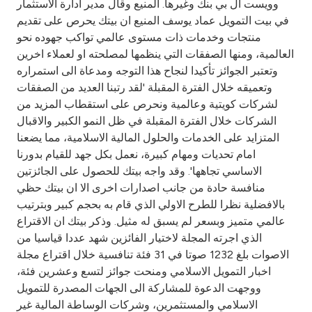
وويست ال بي بنك وغيرها. المنيع وقال مدير ادارة الاستثمار
في بيت التمويل عماد يوسف المنيع ان بيتك يحرص على تقديم
منتجات وخدمات ذات مستوى عالمي تواكب جهوده نحو
العالمية، ومنها الصفقات التي ينظمها لمصلحته او لعملاء اخرين
وتعتبر الجوائز تأكيدا لنجاح هذا التوجه ومدعاة الى استمراره
وتعميقه خلال الفترة المقبلة 'لقد رتبنا العديد من الصفقات
لشركات كويتية وعالمية ونحرص على استقطاب المزيد من
الشركات خلال الفترة المقبلة في ظل النمو الكبير والاقبال
المتزايد على الخدمات والحلول المالية الاسلامية، مما يضعنا
امام تحديات ومهام كبيرة، نعمل بكل جهد للقيام بدورنا
الاساسي تجاهها'. وقد واجه بيتك للحصول على الجائزتين
منافسة حادة من جانب اصدارات اخرى الا ان بيتك حظي
بالافضلية نظرا للطرح الاولي الذي قام به بحجم كبير وبترتيب
عالمي متميز وبسعر لم يسبق له مثيل. وذكر بيتك ان الاقتراع
الذي اجرته المجلة لاختيار الفائزين شهد عددا قياسيا من
الاصوات بلغ 1232 صوتا في 31 فئة تنافسية خلال اقتراع مجلة
اخبار التمويل الاسلامي ومنحت جوائز لتسع وعشرين فئة،
ووجهت الدعوة للمشاركة الى الجهات المصدرة للتمويل
الاسلامي والمستثمرين، وشركات الوساطة المالية غير