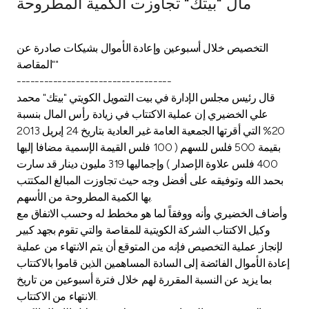
مال "بيتك" تجاوزت الكمية المطروحة
Ways to bank
التخصيص خلال أسبوعين وإعادة الأموال بشيكات صادرة عن
Tools & Services
"المقاصة"
----------------------------------
قال رئيس مجلس الإدارة في بيت التمويل الكويتي "بيتك" محمد
After Sales Services
علي الخضيري إن عملية الاكتتاب في زيادة رأس المال بنسبة
20% التي أقرتها الجمعية العامة غير العادية بتاريخ 24 إبريل 2013
بقيمة 500 فلس للسهم ( 100 فلس القيمة الإسمية مضافا إليها
Contact us
400 فلس علاوة الإصدار ) وإجماليها 319 مليون دينار قد سارت
بحمد الله وتوفيقه على أفضل وجه حيث تجاوزت المبالغ المكتتب
Branch & ATM locator
بها الكمية المطروحة من الأسهم.
وأضاف الخضيري وأنه ووفقاً لما هو مخطط له وحسب الاتفاق مع
وكيل الاكتتاب الشركة الكويتية للمقاصة والتي تقوم بجهد كبير
Germany
لإنجاز عملية التخصيص فإنه من المتوقع أن يتم الانتهاء من عملية
إعادة الأموال الفائضة إلى السادة المساهمين الذين قاموا بالاكتتاب
Malaysia
بما يزيد عن النسبة المقررة لهم خلال فترة أسبوعين من تاريخ
الانتهاء من الاكتتاب.