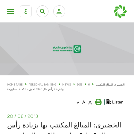
ع
Personal Banking
Private Banking & Wealth Man
KFH Online Personal Banking Services
KFH Online Corporate Banking Services
Accounts
KFH Online Trade Service
Cards
الخضيري: المبالغ المكتتب
6
2013
NEWS
PERSONAL BANKING
HOME PAGE
بها بزيادة رأس مال "بيتك" تجاوزت الكمية المطروحة
Banking Tiers
A
A
Listen
A
Financing
20 / 06 / 2013
|
الخضيري: المبالغ المكتتب بها بزيادة رأس
Investment