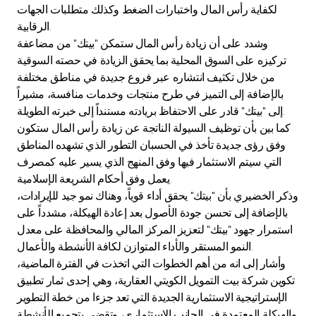
لكفاية رأس المال واختبارات الضغط وكذلك متطلبات الجهات
الرقابية.
وشدد على أن زيادة رأس المال ستمكن "بيتك" من مضاعفة
تركيزه على السوق المحلية بما يحقق الزيادة في حصته السوقية
من خلال تكثيف انتشاره عبر فروع جديدة في مناطق مختلفة
بالإضافة إلى التميز في طرح منتجات وخدمات منافسة، مشيراً
إلى "بيتك" قادر على الاحتفاظ بريادته مستنداً إلى خبرته الطويلة.
كما بين بأن توظيف السيولة الناتجة عن زيادة رأس المال ستكون
وفق رؤى جديدة تأخذ في الحسبان التطور الذي تشهده المناطق
التي سيتم الاستثمار فيها وفق المنهج الذي يسير عليه كمصرف
يعمل وفق أحكام الشريعة الإسلامية.
وذكر الخضيري بأن "بيتك" يحقق أداء قوياً، وهناك نمو جيد للإيرادات،
بالإضافة إلى تحسن جودة الأصول بعد إعادة الهيكلة، مشدداً على
استمرار جهود "بيتك" لتعزيز المركز المالي والمحافظة على معدل
النمو المستقر والأداء المتوازن لكافة الأنشطة والأعمال.
وأشار إلى انه من أهم الخطوات التي اتخذت في الفترة الماضية،
تكوين شركة بيت التمويل الكويتي العقارية، وهي إحدى ثمار تطبيق
الإستراتيجية الاستثمارية الجديدة التي تعد جزءا من خطة التطوير
والهيكلة المعتمدة في الجانب الاستثماري، وتقضى بتجميع الأنشطة