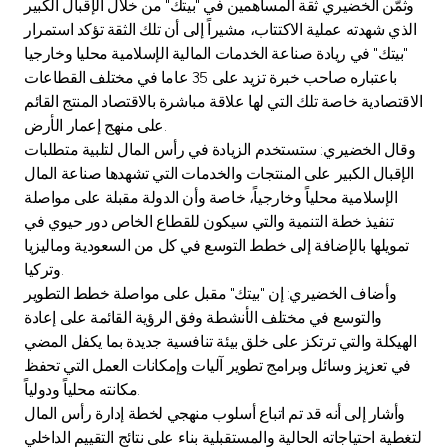
Turkey
وثمّن الخضيري ثقة المساهمين في "بيتك" من خلال الإقبال الكبير
الذي شهدته عملية الاكتتاب، مشيراً إلى أن تلك الثقة تؤكد استمرار
"بيتك" في ريادة صناعة الخدمات المالية الإسلامية محليا وخارجيا
Egypt
باعتباره صاحب خبرة تزيد على 35 عاما في مختلف القطاعات
الاقتصادية خاصة تلك التي لها علاقة مباشرة بالاقتصاد المنتج القائم
UK
على منهج إعمار الأرض.
وقال الخضيري: ستستخدم الزيادة في رأس المال لتلبية متطلبات
Kingdom of Bahrain
الإقبال الكبير على المنتجات والخدمات التي تشهدها صناعة المال
الإسلامية محلياً وخارجياً، خاصة وأن الدولة مقبلة على مواصلة
تنفيذ خطة التنمية والتي سيكون للقطاع الخاص دور حيوي في
تمويلها بالإضافة إلى خطط التوسع في كل من السعودية وماليزيا
وتركيا.
وأضاف الخضيري: إن "بيتك" مقبل على مواصلة خطط التطوير
والتوسع في مختلف الأنشطة وفق الرؤية القائمة على إعادة
الهيكلة والتي ترتكز على خلق بيئة تنافسية جديدة بما يكفل المضي
في تعزيز وسائل وبرامج تطوير آليات وإمكانات العمل التي تحفظ
مكانته محلياً ودولياً.
وأشار إلى أنه قد تم اتباع أسلوب منهجي لخطة إدارة رأس المال
لتغطية احتياجاته الحالية والمستقبلية بناء على نتائج التقييم الداخلي